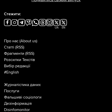
Подивитись свіжий випуск
Стежити:
UA
EN
Про нас
(About us)
Статті
(RSS)
Фрагменти
(RSS)
Розсилки Текстів
Вибір редакції
#English
Журналістика даних
Послуги
Фальшиві соціологи
Дезінформація
Disinfomonitor