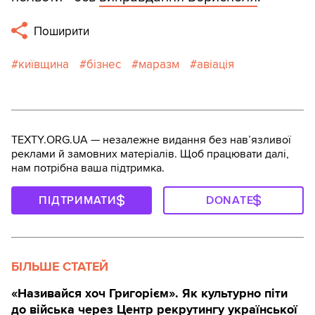
Поширити
київщина
бізнес
маразм
авіація
TEXTY.ORG.UA — незалежне видання без навʼязливої
реклами й замовних матеріалів. Щоб працювати далі,
нам потрібна ваша підтримка.
ПІДТРИМАТИ
DONATE
БІЛЬШЕ СТАТЕЙ
«Називайся хоч Григорієм». Як культурно піти
до війська через Центр рекрутингу української