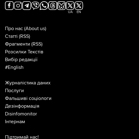
UA
EN
Про нас
(About us)
Статті
(RSS)
Фрагменти
(RSS)
Розсилки Текстів
Вибір редакції
#English
Журналістика даних
Послуги
Фальшиві соціологи
Дезінформація
Disinfomonitor
Інтернам
Підтримай нас!