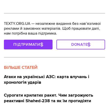
TEXTY.ORG.UA — незалежне видання без навʼязливої
реклами й замовних матеріалів. Щоб працювати далі,
нам потрібна ваша підтримка.
ПІДТРИМАТИ
DONATE
БІЛЬШЕ СТАТЕЙ
Атаки на українські АЗС: карта влучань і
хронологія ударів
Сурогати крилатих ракет. Чим загрожують
реактивні Shahed-238 та як їм протидіяти