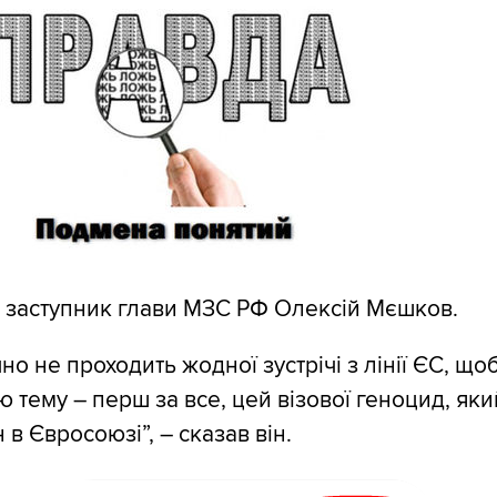
 заступник глави МЗС РФ Олексій Мєшков.
но не проходить жодної зустрічі з лінії ЄС, що
 тему – перш за все, цей візової геноцид, як
в Євросоюзі”, – сказав він.