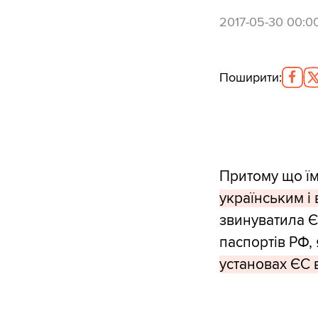
2017-05-30 00:0
Поширити
:
Притому що їм
українським і
звинуватила Є
паспортів РФ, 
установах ЄС в