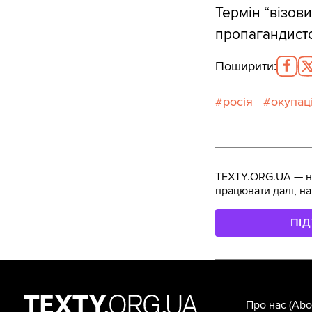
Термін “візов
пропагандистс
Поширити
:
росія
окупац
TEXTY.ORG.UA — не
працювати далі, на
ПІ
Про нас
(Abo