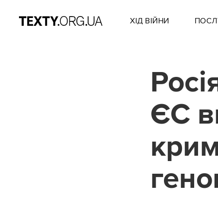
ХІД ВІЙНИ
ПОСЛ
Росі
ЄС в
крим
гено