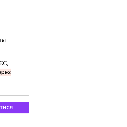
ієї
ЄС,
ерез
АТИСЯ