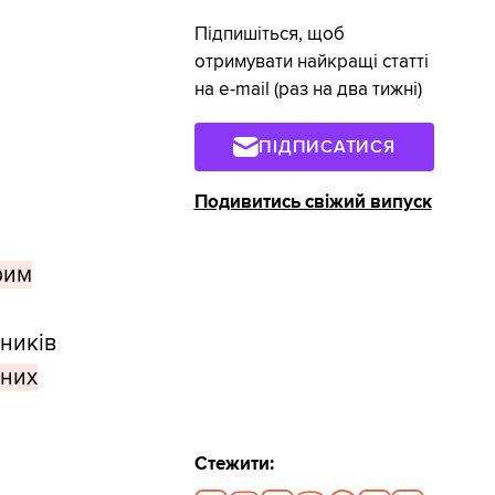
Підпишіться, щоб
отримувати найкращі статті
на e-mail (раз на два тижні)
ПІДПИСАТИСЯ
Подивитись свіжий випуск
рим
ників
чних
Стежити: