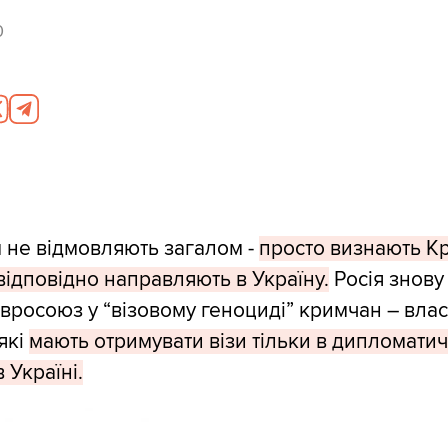
0
 не відмовляють загалом -
просто визнають К
 відповідно направляють в Україну.
Росія знову
вросоюз у “візовому геноциді” кримчан – влас
які
мають отримувати візи тільки в дипломати
 Україні.