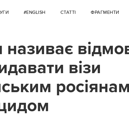
УГИ
#ENGLISH
СТАТТІ
ФРАГМЕНТИ
я називає відмо
идавати візи
ським росіянам
цидом