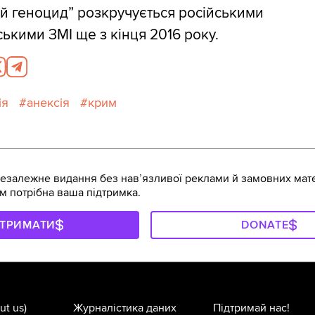
ий геноцид” розкручується російськими
ькими ЗМІ ще з кінця 2016 року.
ія
анексія
крим
залежне видання без навʼязливої реклами й замовних мате
м потрібна ваша підтримка.
ДТРИМАТИ
DONATE
ut us)
Журналістика даних
Підтримай нас!