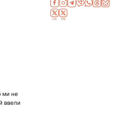
UA
EN
б ми не
ий ввели