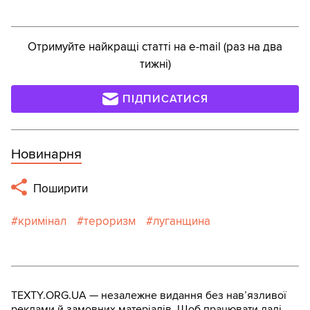
Отримуйте найкращі статті на e-mail (раз на два
тижні)
ПІДПИСАТИСЯ
Новинарня
Поширити
кримінал
тероризм
луганщина
TEXTY.ORG.UA — незалежне видання без навʼязливої
реклами й замовних матеріалів. Щоб працювати далі,