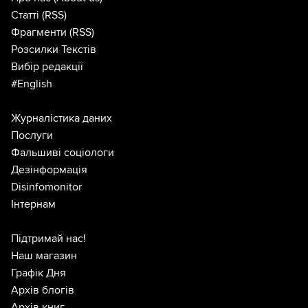
Статті
(RSS)
Фрагменти
(RSS)
Розсилки Текстів
Вибір редакції
#English
Журналістика даних
Послуги
Фальшиві соціологи
Дезінформація
Disinfomonitor
Інтернам
Підтримай нас!
Наш магазин
Графік Дня
Архів блогів
Архів книг