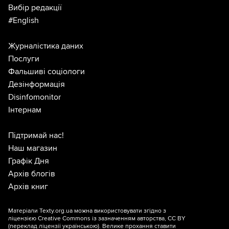
Вибір редакції
#English
Журналістика даних
Послуги
Фальшиві соціологи
Дезінформація
Disinfomonitor
Інтернам
Підтримай нас!
Наш магазин
Графік Дня
Архів блогів
Архів книг
Матеріали Texty.org.ua можна використовувати згідно з
ліцензією
Creative Commons із зазначенням авторства, CC BY
(переклад ліцензії
українською
). Велике прохання ставити