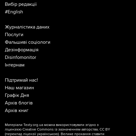
Вибір редакції
#English
Журналістика даних
Послуги
Фальшиві соціологи
Дезінформація
Disinfomonitor
Інтернам
Підтримай нас!
Наш магазин
Графік Дня
Архів блогів
Архів книг
Матеріали Texty.org.ua можна використовувати згідно з
ліцензією
Creative Commons із зазначенням авторства, CC BY
(переклад ліцензії
українською
). Велике прохання ставити