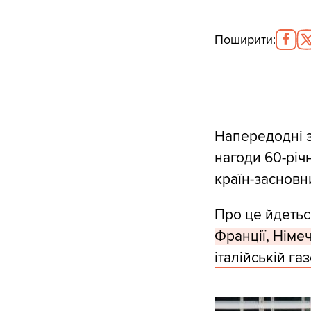
Поширити
:
Напередодні з
нагоди 60-річ
країн-засновни
Про це йдеться
Франції, Німеч
італійській га