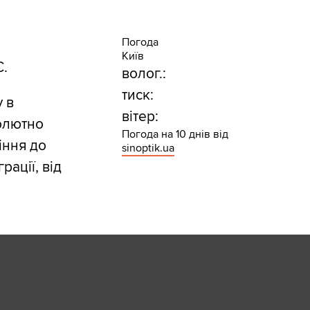
Погода
Київ
С.
волог.:
тиск:
 в
вітер:
солютно
Погода на 10 днів від
іння до
sinoptik.ua
рації, від