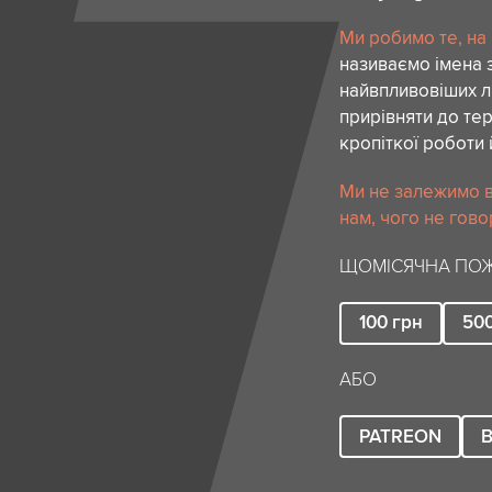
Ми робимо те, на
називаємо імена 
найвпливовіших лю
прирівняти до тер
кропіткої роботи 
Ми не залежимо в
нам, чого не гово
ЩОМІСЯЧНА ПОЖ
100
грн
50
АБО
PATREON
B