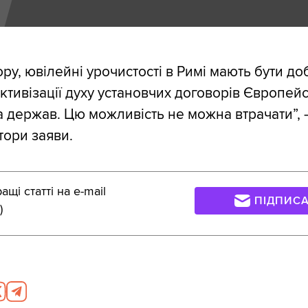
зору, ювілейні урочистості в Римі мають бути д
ктивізації духу установчих договорів Європей
а держав. Цю можливість не можна втрачати”, 
ори заяви.
щі статті на e-mail
ПІДПИС
)