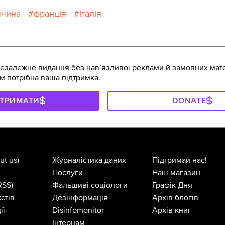
ччина
франція
італія
залежне видання без навʼязливої реклами й замовних мате
м потрібна ваша підтримка.
ДТРИМАТИ
DONATE
ut us)
Журналістика даних
Підтримай нас!
Послуги
Наш магазин
RSS)
Фальшиві соціологи
Графік Дня
стів
Дезінформація
Архів блогів
ії
Disinfomonitor
Архів книг
Інтернам