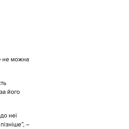
е не можна
сть
за його
до неї
пізніше”, –