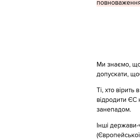
повноваження
Ми знаємо, що
допускати, що
Ті, хто вірить
відродити ЄС н
занепадом.
Інші держави-ч
(Європейської