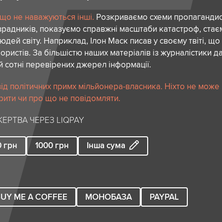
 що не наважуються інші.
Розкриваємо схеми пропагандист
зрадників, показуємо справжні масштаби катастроф, ста
дей світу. Наприклад, Ілон Маск писав у своєму твіті, що
ористів. За більшістю наших матеріалів із журналістики да
й сотні перевірених джерел інформації.
ід політичних примх мільйонера-власника. Ніхто не може
рити чи про що не повідомляти.
ЕРТВА ЧЕРЕЗ LIQPAY
0
грн
1000
грн
Інша сума
UY ME A COFFEE
МОНОБАЗА
PAYPAL