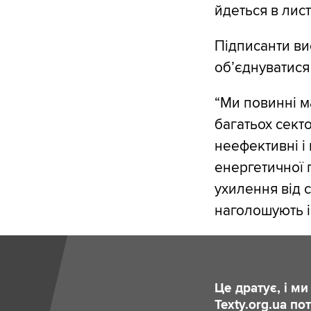
йдеться в лист
Підписанти ви
об’єднуватися 
“Ми повинні м
багатьох сект
неефективні і
енергетичної п
ухилення від 
наголошують і
Це дратує, і м
Texty.org.ua п