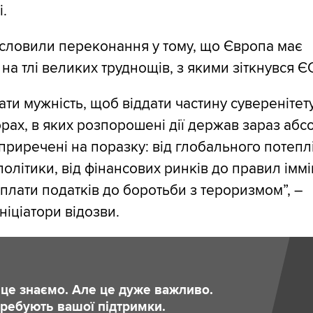
і.
словили переконання у тому, що Європа має
на тлі великих труднощів, з якими зіткнувся Є
ати мужність, щоб віддати частину суверенітету
орах, в яких розпорошені дії держав зараз аб
 приречені на поразку: від глобального потепл
олітики, від фінансових ринків до правил імміг
сплати податків до боротьби з тероризмом”, –
ніціатори відозви.
и це знаємо. Але це дуже важливо.
отребують вашої підтримки.