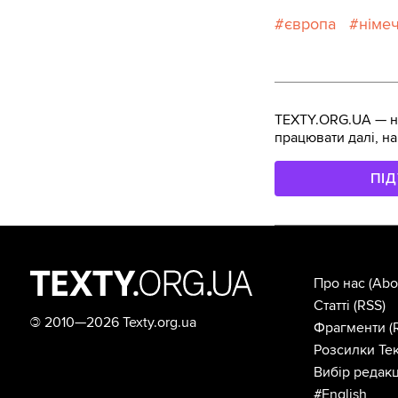
європа
німе
TEXTY.ORG.UA — не
працювати далі, на
ПІ
Про нас
(Abo
Статті
(RSS)
©
2010—2026 Texty.org.ua
Фрагменти
(
Розсилки Тек
Вибір редакц
#English