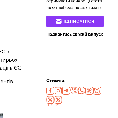
отримувати найкращі статті
на e-mail (раз на два тижні)
ПІДПИСАТИСЯ
Подивитись свіжий випуск
ЄС з
отирьох
ції в ЄС.
Стежити:
ентів
UA
EN