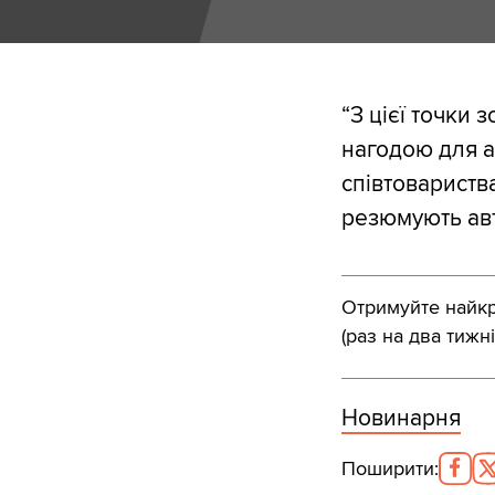
“З цієї точки 
нагодою для а
співтовариств
резюмують авт
Отримуйте найкра
(раз на два тижні
Новинарня
Поширити
: