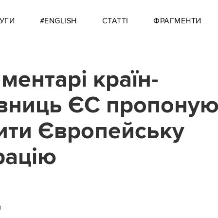
УГИ
#ENGLISH
СТАТТІ
ФРАГМЕНТИ
ментарі країн-
вниць ЄС пропоную
ити Європейську
рацію
0