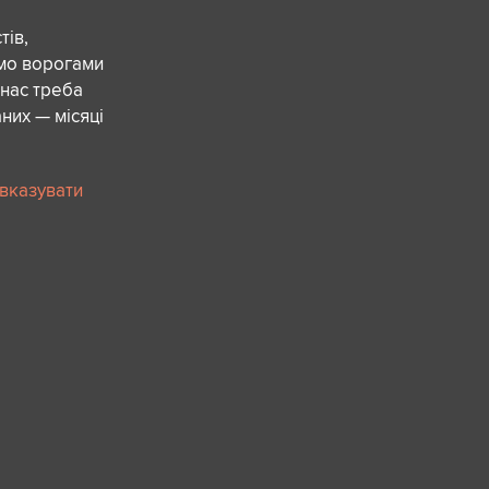
ів,
ємо ворогами
 нас треба
них — місяці
 вказувати