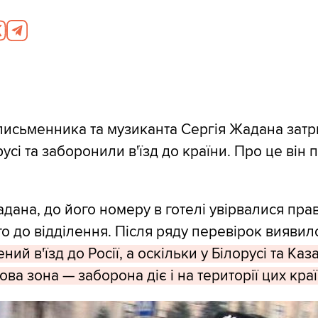
письменника та музиканта Сергія Жадана зат
русі та заборонили в'їзд до країни. Про це він
дана, до його номеру в готелі увірвалися пра
го до відділення. Після ряду перевірок виявил
ий в'їзд до Росії, а оскільки у Білорусі та Каз
ова зона — заборона діє і на території цих краї