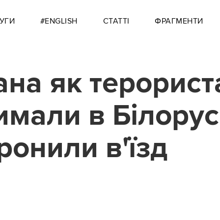
УГИ
#ENGLISH
СТАТТІ
ФРАГМЕНТИ
на як терорист
имали в Білорусі
ронили в'їзд