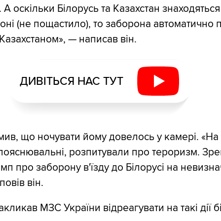
 А оскільки Білорусь та Казахстан знаходяться 
 зоні (не пощастило), то заборона автоматично
з Казахстаном», — написав він.
ДИВІТЬСЯ НАС ТУТ
ив, що ночувати йому довелось у камері. «На
пояснювальні, розпитували про тероризм. Зр
мп про заборону в'їзду до Білорусі на невизн
повів він.
кликав МЗС України відреагувати на такі дії б