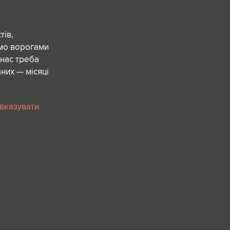
ів,
ємо ворогами
 нас треба
них — місяці
 вказувати