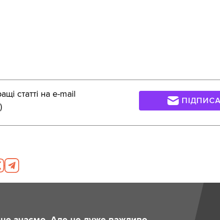
щі статті на e-mail
ПІДПИС
)
и це знаємо. Але це дуже важливо.