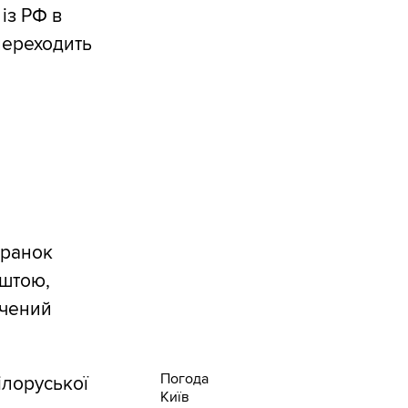
із РФ в
 переходить
 ранок
ештою,
ачений
Погода
ілоруської
Київ