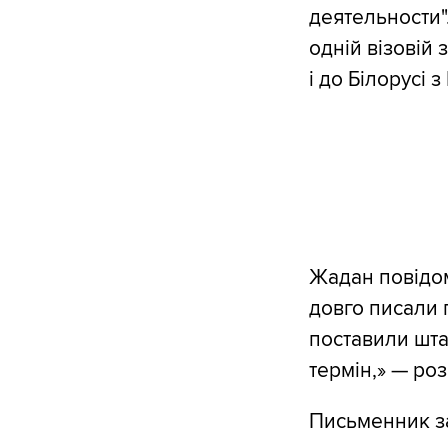
деятельности".
одній візовій
і до Білорусі 
Жадан повідом
довго писали 
поставили шта
термін,» — роз
Письменник за