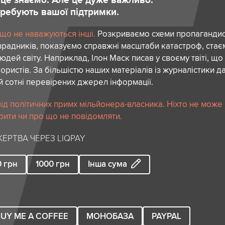
отребують вашої підтримки.
 що не наважуються інші.
Розкриваємо схеми пропагандист
зрадників, показуємо справжні масштаби катастроф, ста
дей світу. Наприклад, Ілон Маск писав у своєму твіті, що
ористів. За більшістю наших матеріалів із журналістики да
й сотні перевірених джерел інформації.
ід політичних примх мільйонера-власника. Ніхто не може
рити чи про що не повідомляти.
ЕРТВА ЧЕРЕЗ LIQPAY
0
грн
1000
грн
Інша сума
UY ME A COFFEE
МОНОБАЗА
PAYPAL