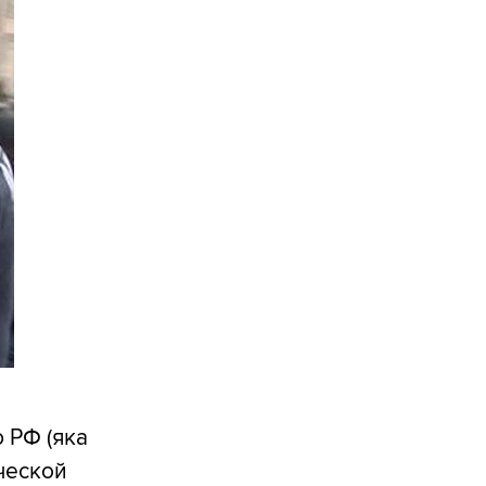
ю РФ (яка
ческой