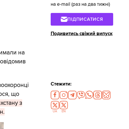
на e-mail (раз на два тижні)
ПІДПИСАТИСЯ
Подивитись свіжий випуск
римали на
 повідомив
Стежити:
воохоронці
ося, що
ахстану з
н.
UA
EN