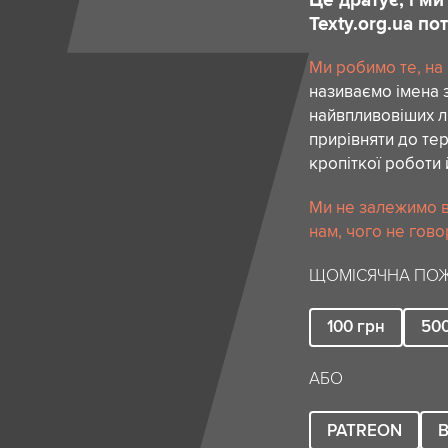
Texty.org.ua п
Ми робимо те, на
називаємо імена 
найвпливовіших лю
прирівняти до тер
кропіткої роботи 
Ми не залежимо в
нам, чого не гово
ЩОМІСЯЧНА ПОЖ
100
грн
50
АБО
PATREON
B