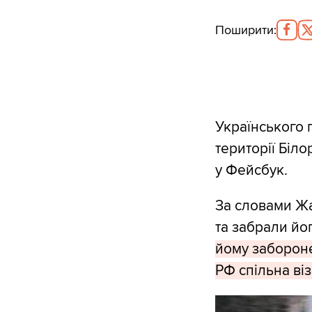
Поширити
:
Українського 
території Біло
у Фейсбук.
За словами Жа
та забрали йо
йому заборонен
РФ спільна віз