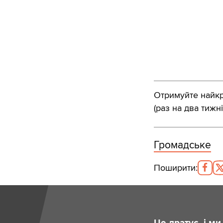
Отримуйте найкра
(раз на два тижні
Громадське
Поширити
:
Це дратує, і м