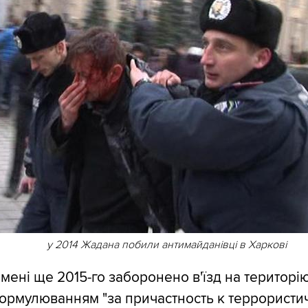
у 2014 Жадана побили антимайданівці в Харкові
 мені ще 2015-го заборонено в'їзд на територі
 формулюванням "за причастность к террористи