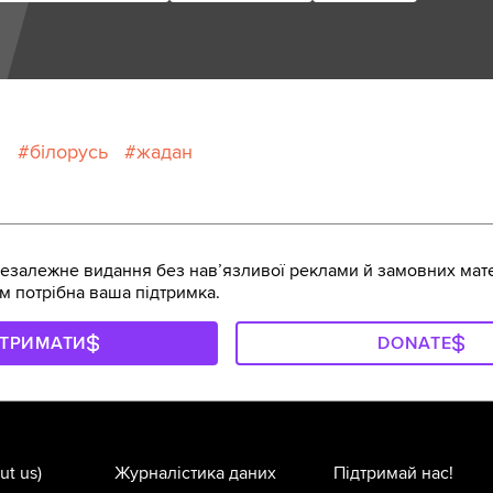
я
білорусь
жадан
залежне видання без навʼязливої реклами й замовних мате
м потрібна ваша підтримка.
ДТРИМАТИ
DONATE
ut us)
Журналістика даних
Підтримай нас!