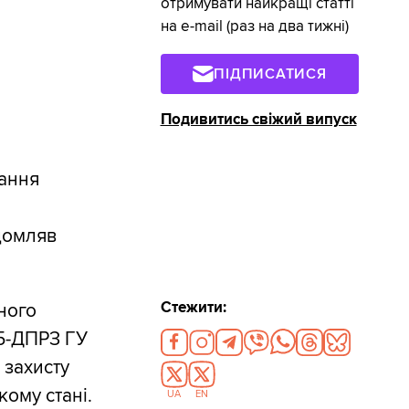
отримувати найкращі статті
на e-mail (раз на два тижні)
ПІДПИСАТИСЯ
Подивитись свіжий випуск
вання
домляв
Стежити:
ного
15-ДПРЗ ГУ
 захисту
ому стані.
UA
EN