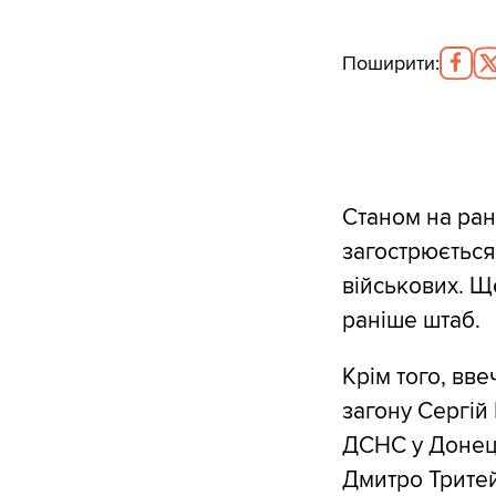
Поширити
:
Станом на ран
загострюється
військових. Щ
раніше штаб.
Крім того, вв
загону Сергій
ДСНС у Донець
Дмитро Тритей