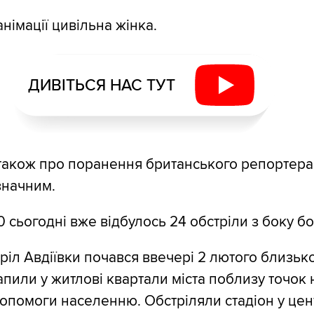
німації цивільна жінка.
ДИВІТЬСЯ НАС ТУТ
акож про поранення британського репортера 
значним.
 сьогодні вже відбулось 24 обстріли з боку бо
ріл Авдіївки почався ввечері 2 лютого близько
пили у житлові квартали міста поблизу точок
допомоги населенню. Обстріляли стадіон у цент