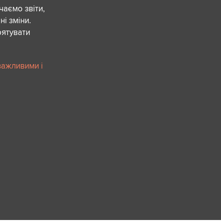
чаємо звіти,
ні зміни.
рятувати
важливими і