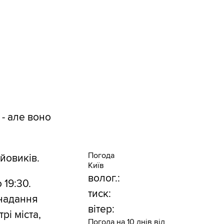
- але воно
Погода
йовиків.
Київ
волог.:
 19:30.
тиск:
 надання
вітер:
рі міста,
Погода на 10 днів від