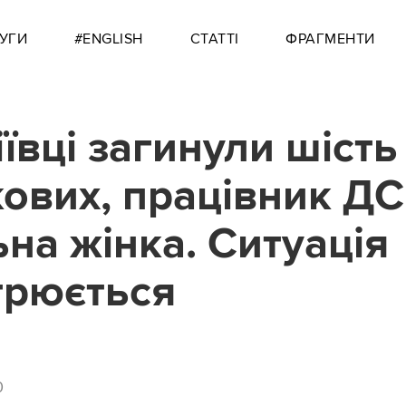
УГИ
#ENGLISH
СТАТТІ
ФРАГМЕНТИ
ївці загинули шість
кових, працівник ДС
ьна жінка. Ситуація
трюється
0