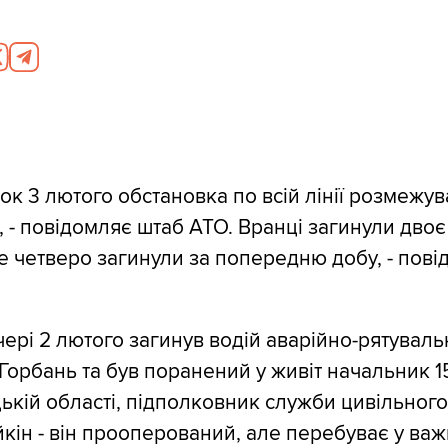
ок 3 лютого обстановка по всій лінії розмежу
, - повідомляє штаб АТО. Вранці загинули двоє
е четверо загинули за попередню добу, - пові
ечері 2 лютого загинув водій аварійно-рятуваль
 Горбань та був поранений у живіт начальник 
кій області, підполковник служби цивільного
кін - він прооперований, але перебуває у важк