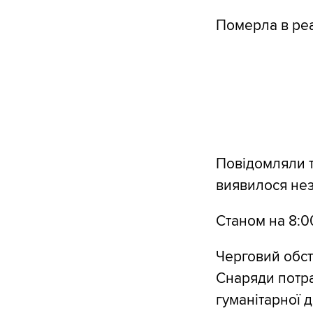
Померла в реа
Повідомляли т
виявилося не
Станом на 8:00
Черговий обст
Снаряди потра
гуманітарної 