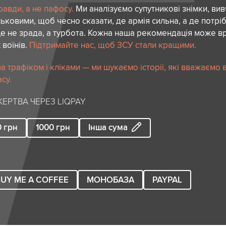
авди, а не пафосу.
Ми аналізуємо супутникові знімки, вив
ськовими, щоб чесно сказати, де армія сильна, а де потріб
е не зрада, а турбота. Кожна наша рекомендація може в
 воїнів.
Підтримайте нас, щоб ЗСУ стали кращими.
 трафіком і кліками — ми шукаємо історії, які вважаємо 
су.
ЕРТВА ЧЕРЕЗ LIQPAY
0
грн
1000
грн
Інша сума
UY ME A COFFEE
МОНОБАЗА
PAYPAL