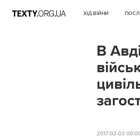
ХІД ВІЙНИ
ПОСЛ
В Авді
війсь
цивіл
загос
2017-02-03 00:0