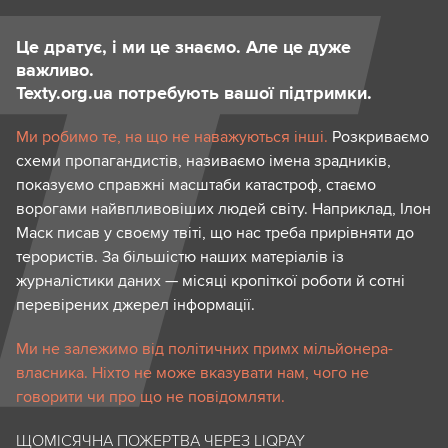
Це дратує, і ми це знаємо. Але це дуже
важливо.
Texty.org.ua потребують вашої підтримки.
Ми робимо те, на що не наважуються інші.
Розкриваємо
схеми пропагандистів, називаємо імена зрадників,
показуємо справжні масштаби катастроф, стаємо
ворогами найвпливовіших людей світу. Наприклад, Ілон
Маск писав у своєму твіті, що нас треба прирівняти до
терористів. За більшістю наших матеріалів із
журналістики даних — місяці кропіткої роботи й сотні
перевірених джерел інформації.
Ми не залежимо від політичних примх мільйонера-
власника. Ніхто не може вказувати нам, чого не
говорити чи про що не повідомляти.
ЩОМІСЯЧНА ПОЖЕРТВА ЧЕРЕЗ LIQPAY