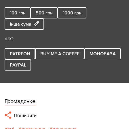
100
грн
500
грн
1000
грн
Інша сума
АБО
PATREON
BUY ME A COFFEE
МОНОБАЗА
PAYPAL
Громадське
Поширити