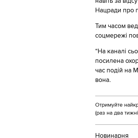
навіть за відс
Нацради про п
Тим часом веду
соцмережі пов
“На каналі сьо
посилена охор
час подій на М
вона.
Отримуйте найкра
(раз на два тижні
Новинарня