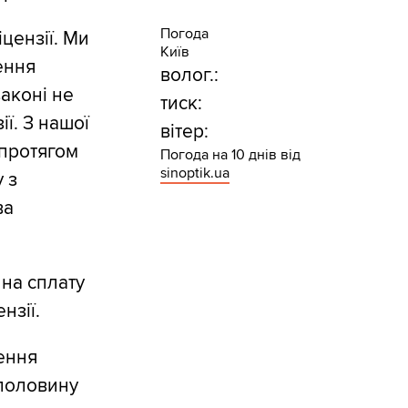
Погода
іцензії. Ми
Київ
ення
волог.:
законі не
тиск:
ї. З нашої
вітер:
 протягом
Погода на 10 днів від
sinoptik.ua
 з
ва
 на сплату
нзії.
лення
 половину