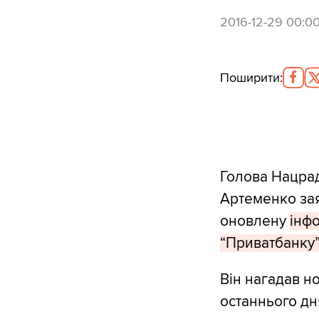
2016-12-29 00:0
Поширити
:
Голова Нацрад
Артеменко заяв
оновлену
інфо
“Приватбанку”
Він нагадав н
останнього дня 