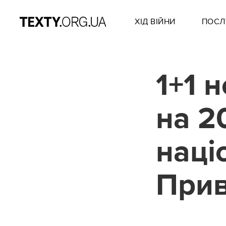
ХІД ВІЙНИ
ПОСЛ
1+1 
на 2
наці
Прив