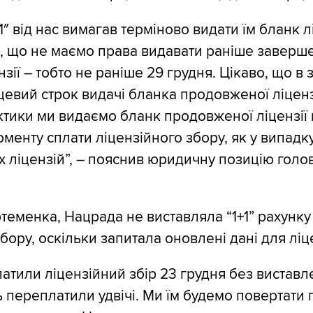
1″ від нас вимагав терміново видати їм бланк л
и, що не маємо права видавати раніше заверш
ензії – тобто не раніше 29 грудня. Цікаво, що в 
цевий строк видачі бланка продовженої ліцензі
ктики ми видаємо бланк продовженої ліцензії
оменту сплати ліцензійного збору, як у випадку
 ліцензій”, – пояснив юридичну позицію голо
теменка, Нацрада не виставляла “1+1” рахунку
бору, оскільки запитала оновлені дані для ліце
латили ліцензійний збір 23 грудня без вистав
ть переплатили удвічі. Ми їм будемо повертати