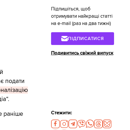
Підпишіться, щоб
отримувати найкращі статті
на e-mail (раз на два тижні)
ПІДПИСАТИСЯ
Подивитись свіжий випуск
ій
ає подати
оналізацію
іа“.
Стежити:
е раніше