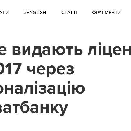
УГИ
#ENGLISH
СТАТТІ
ФРАГМЕНТИ
не видають ліце
017 через
оналізацію
атбанку