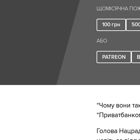
ЩОМІСЯЧНА ПОЖ
100
грн
50
АБО
PATREON
B
“Чому вони та
“Приватбанком
Голова Нацрад