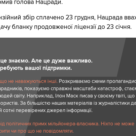
домив голова Нацради.
нзійний збір сплачено 23 грудня, Нацрада вва
ачу бланку продовженої ліцензії до 23 січня.
и це знаємо. Але це дуже важливо.
отребують вашої підтримки.
 що не наважуються інші.
Розкриваємо схеми пропагандист
зрадників, показуємо справжні масштаби катастроф, ста
дей світу. Наприклад, Ілон Маск писав у своєму твіті, що
ористів. За більшістю наших матеріалів із журналістики да
й сотні перевірених джерел інформації.
ід політичних примх мільйонера-власника. Ніхто не може
рити чи про що не повідомляти.