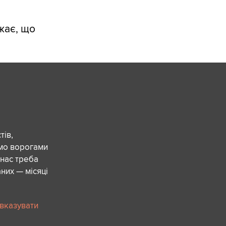
жає, що
ів,
ємо ворогами
 нас треба
них — місяці
 вказувати