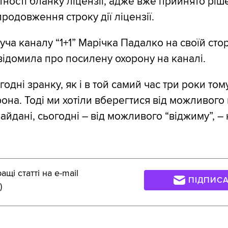
утності бланку ліцензії, адже вже прийнято рі
родовження строку дії ліцензії.
ча каналу “1+1” Марічка Падалко на своїй стор
ідомила про посилену охорону на каналі.
годні зранку, як і в той самий час три роки том
она. Тоді ми хотіли вберегтися від можливого
айдані, сьогодні – від можливого “віджиму”, –
щі статті на e-mail
ПІДПИС
)