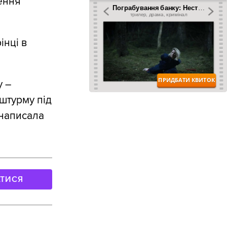
шення
інці в
у –
 штурму під
 написала
АТИСЯ