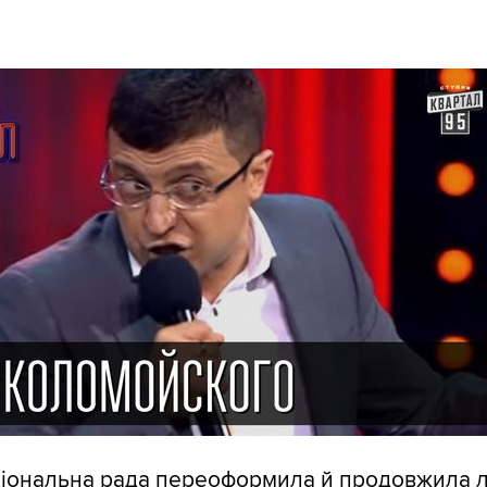
ціональна рада переоформила й продовжила л