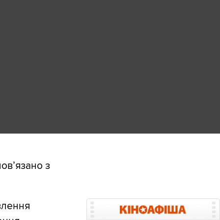
пов’язано з
влення