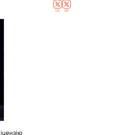
UA
EN
іцензію