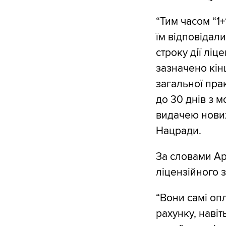
“Тим часом “1+
їм відповідал
строку дії ліц
зазначено кін
загальної пра
до 30 днів з м
видачею нових
Нацради.
За словами Ар
ліцензійного з
“Вони самі оп
рахунку, наві