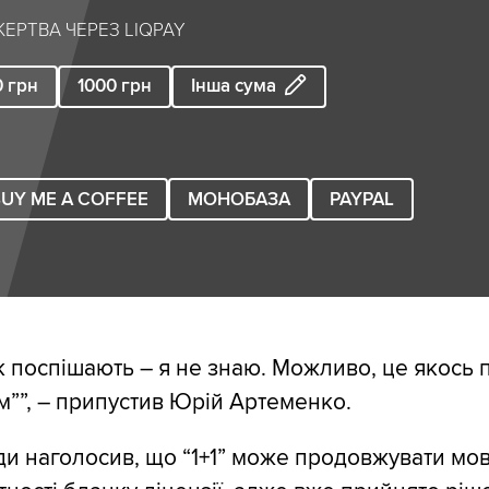
ЕРТВА ЧЕРЕЗ LIQPAY
0
грн
1000
грн
Інша сума
UY ME A COFFEE
МОНОБАЗА
PAYPAL
к поспішають – я не знаю. Можливо, це якось 
””, – припустив Юрій Артеменко.
и наголосив, що “1+1” може продовжувати мо