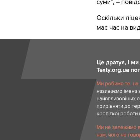
суми”, – пові
Оскільки ліце
має час на вид
Це дратує, і м
Texty.org.ua п
Ми робимо те, на
називаємо імена 
найвпливовіших лю
прирівняти до тер
кропіткої роботи 
Ми не залежимо в
нам, чого не гово