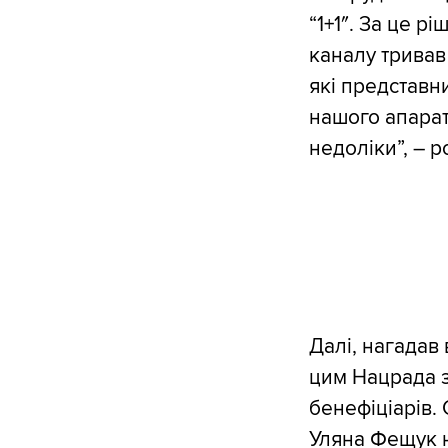
“1+1″. За це 
каналу тривав 
які представн
нашого апарат
недоліки”, – 
Далі, нагадав 
цим Нацрада з
бенефіціарів.
Уляна Фещук н