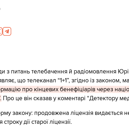
0
и з питань телебачення й радіомовлення Юр
ляє, що телеканал “1+1”, згідно із законом, м
рмацію про кінцевих бенефіціарів через наці
.
Про це він сказав у коментарі “Детектору мед
орму закону: продовжена ліцензія видається н
строку дії старої ліцензії.