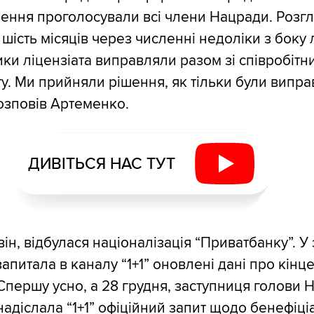
рішення проголосували всі члени Нацради. Розг
шість місяців через численні недоліки з боку л
ики ліцензіата виправляли разом зі співробіт
у. Ми прийняли рішення, як тільки були виправ
розповів Артеменко.
ДИВІТЬСЯ НАС ТУТ
він, відбулася націоналізація “Приватбанку”. У 
апитала в каналу “1+1” оновлені дані про кінц
 Спершу усно, а 28 грудня, заступниця голови 
адіслала “1+1” офіційний запит щодо бенефіціа