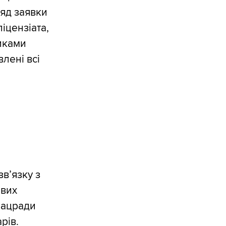
ляд заявки
іцензіата,
никами
лені всі
зв’язку з
евих
Нацради
рів.