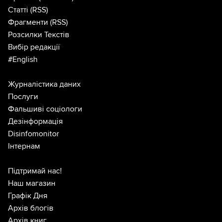
Статті
(RSS)
Фрагменти
(RSS)
Розсилки Текстів
Вибір редакції
#English
Журналістика даних
Послуги
Фальшиві соціологи
Дезінформація
Disinfomonitor
Інтернам
Підтримай нас!
Наш магазин
Графік Дня
Архів блогів
Архів книг