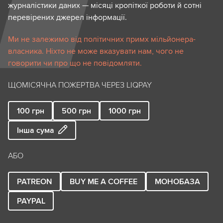
журналістики даних — місяці кропіткої роботи й сотні
перевірених джерел інформації.
Ми не залежимо від політичних примх мільйонера-
власника. Ніхто не може вказувати нам, чого не
говорити чи про що не повідомляти.
ЩОМІСЯЧНА ПОЖЕРТВА ЧЕРЕЗ LIQPAY
100
грн
500
грн
1000
грн
Інша сума
АБО
PATREON
BUY ME A COFFEE
МОНОБАЗА
PAYPAL