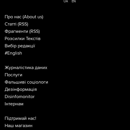
UA
EN
Про нас
(About us)
Статті
(RSS)
Фрагменти
(RSS)
Розсилки Текстів
Вибір редакції
#English
Журналістика даних
Послуги
Фальшиві соціологи
Дезінформація
Disinfomonitor
Інтернам
Підтримай нас!
Наш магазин