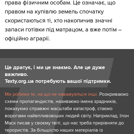
права фізичним особам. Це означає, що
правом на купівлю земель спочатку
скористаються ті, хто накопичив значні
запаси готівки під матрацом, а вже потім –
офіційно аграрії.
Це дратує, і ми це знаємо. Але це дуже
важливо.
Texty.org.ua потребують вашої підтримки.
Ми робимо те, на що не наважуються інші.
Розкриваємо
схеми пропагандистів, називаємо імена зрадників,
показуємо справжні масштаби катастроф, стаємо
ворогами найвпливовіших людей світу. Наприклад, Ілон
Маск писав у своєму твіті, що нас треба прирівняти до
терористів. За більшістю наших матеріалів із