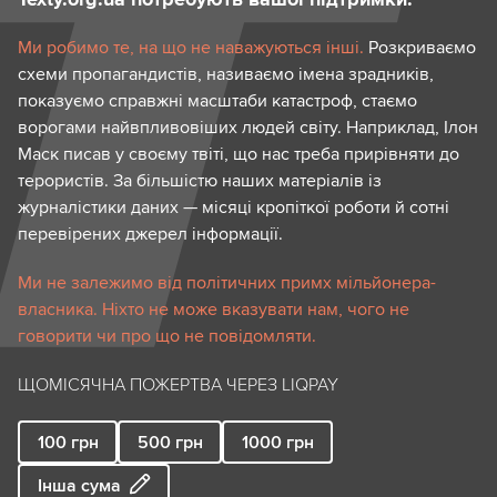
Ми робимо те, на що не наважуються інші.
Розкриваємо
схеми пропагандистів, називаємо імена зрадників,
показуємо справжні масштаби катастроф, стаємо
ворогами найвпливовіших людей світу. Наприклад, Ілон
Маск писав у своєму твіті, що нас треба прирівняти до
терористів. За більшістю наших матеріалів із
журналістики даних — місяці кропіткої роботи й сотні
перевірених джерел інформації.
Ми не залежимо від політичних примх мільйонера-
власника. Ніхто не може вказувати нам, чого не
говорити чи про що не повідомляти.
ЩОМІСЯЧНА ПОЖЕРТВА ЧЕРЕЗ LIQPAY
100
грн
500
грн
1000
грн
Інша сума