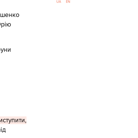
UA
EN
ошенко
Юрію
буни
иступити,
ід