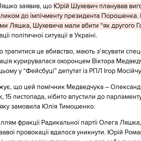
Ляшко заявив, що
Юрій Шухевич планував виг
кликом до імпічменту президента Порошенка. 
ими Ляшка, Шухевича мали вбити “як другого Г
ції політичної ситуації в Україні.
ло трапитися це вбивство, мають з’ясувати спе
ація курирувалася охоронцем Віктора Медведч
ьому у “Фейсбуці” депутат із РПЛ Ігор Мосійчу
ує, що цей помічник Медведчука – Олександр 
к, 15 листопада, нібито впустили до парламент
 яку замовила Юлія Тимошенко.
ллям фракції Радикальної партії Олега Ляшка, 
ивавої провокації вдалося уникнути. Юрій Ром