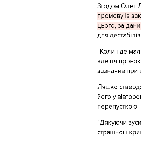
Згодом Олег 
промову із за
цього, за дан
для дестабіліза
“Коли і де ма
але ця провок
зазначив при ц
Ляшко ствердж
його у вівторо
перепусткою,
“Дякуючи зуси
страшної і кр