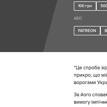
100
грн
50
АБО
PATREON
B
“Це спроба зі
прикро, що мі
ворогами Укра
За його слова
вимогу імпічм