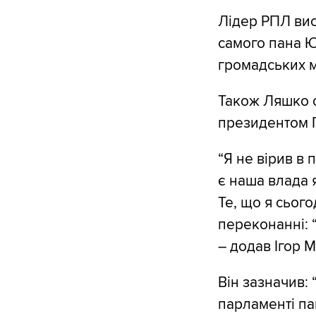
Лідер РПЛ вис
самого пана Ю
громадських м
Також Ляшко с
президентом 
“Я не вірив в
є наша влада я
Те, що я сьог
переконанні: “
– додав Ігор М
Він зазначив:
парламенті па