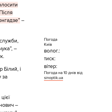
олосити
Після
онгадзе”
–
Погода
цслужби,
Київ
ука”, –
волог.:
к.
тиск:
вітер:
Білий, і
Погода на 10 днів від
у за
sinoptik.ua
цієї
анович –