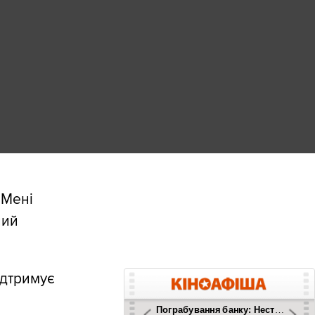
 Мені
ний
ідтримує