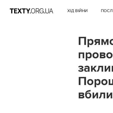
ХІД ВІЙНИ
ПОСЛ
Прямо
прово
закли
Порош
вбили