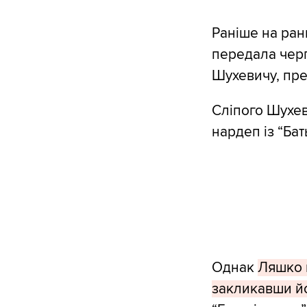
Раніше на ран
передала черг
Шухевичу, пре
Сліпого Шухев
нардеп із “Ба
Однак
Ляшко 
закликавши йо