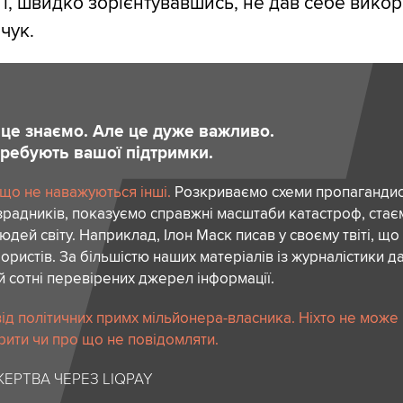
і, швидко зорієнтувавшись, не дав себе викори
чук.
и це знаємо. Але це дуже важливо.
отребують вашої підтримки.
 що не наважуються інші.
Розкриваємо схеми пропагандист
зрадників, показуємо справжні масштаби катастроф, ста
дей світу. Наприклад, Ілон Маск писав у своєму твіті, що
ористів. За більшістю наших матеріалів із журналістики да
й сотні перевірених джерел інформації.
ід політичних примх мільйонера-власника. Ніхто не може
рити чи про що не повідомляти.
ЕРТВА ЧЕРЕЗ LIQPAY