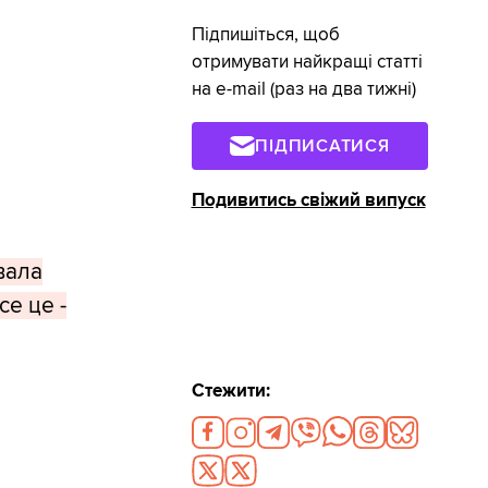
Підпишіться, щоб
отримувати найкращі статті
на e-mail (раз на два тижні)
ПІДПИСАТИСЯ
Подивитись свіжий випуск
вала
се це -
Стежити: