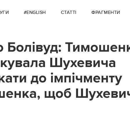
УГИ
#ENGLISH
СТАТТІ
ФРАГМЕНТИ
 Болівуд: Тимошен
кувала Шухевича
кати до імпічменту
енка, щоб Шухеви