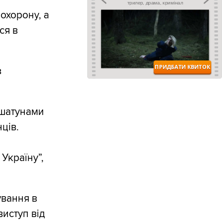
охорону, а
ся в
з
 шатунами
ців.
Україну”,
ування в
иступ від