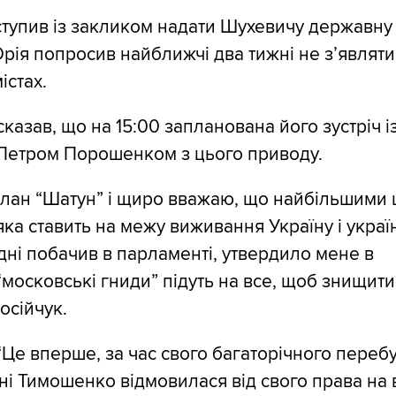
тупив із закликом надати Шухевичу державну 
рія попросив найближчі два тижні не з’являти
істах.
казав, що на 15:00 запланована його зустріч і
Петром Порошенком з цього приводу.
 план “Шатун” і щиро вважаю, що найбільшими
ка ставить на межу виживання Україну і україн
одні побачив в парламенті, утвердило мене в
московські гниди” підуть на все, щоб знищити 
осійчук.
 “Це вперше, за час свого багаторічного переб
ні Тимошенко відмовилася від свого права на в