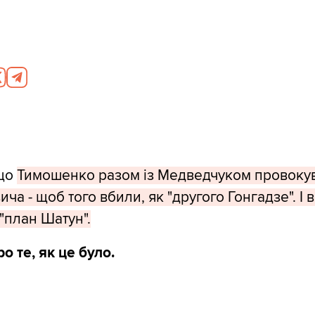
 що
Тимошенко разом із Медведчуком провоку
ча - щоб того вбили, як "другого Гонгадзе". І в
"план Шатун".
о те, як це було.