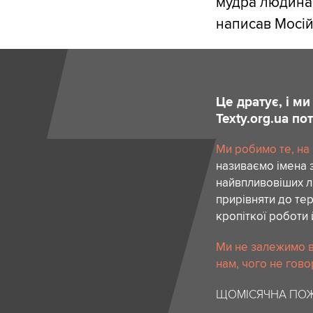
мудра людина 
написав Мосій
Це дратує, і м
Texty.org.ua п
Ми робимо те, на
називаємо імена 
найвпливовіших лю
прирівняти до тер
кропіткої роботи 
Ми не залежимо в
нам, чого не гово
ЩОМІСЯЧНА ПОЖ