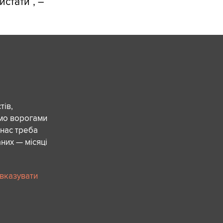
стати”, –
ів,
ємо ворогами
 нас треба
них — місяці
 вказувати