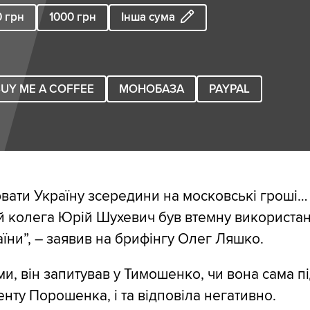
0
грн
1000
грн
Інша сума
UY ME A COFFEE
МОНОБАЗА
PAYPAL
рвати Україну зсередини на московські гроші…
й колега Юрій Шухевич був втемну використа
їни”, – заявив на брифінгу Олег Ляшко.
ми, він запитував у Тимошенко, чи вона сама п
енту Порошенка, і та відповіла негативно.