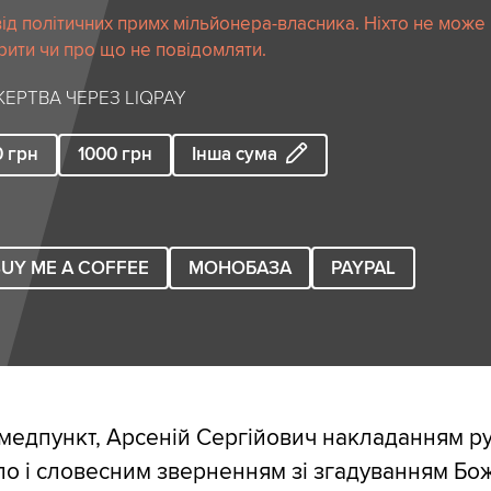
ід політичних примх мільйонера-власника. Ніхто не може
рити чи про що не повідомляти.
ЕРТВА ЧЕРЕЗ LIQPAY
0
грн
1000
грн
Інша сума
UY ME A COFFEE
МОНОБАЗА
PAYPAL
медпункт, Арсеній Сергійович накладанням ру
ло і словесним зверненням зі згадуванням Бо