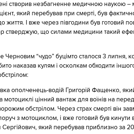
мені створив незбагненне медичною наукою –
цієнт, який перебував при смерті, був фактичн
о життя. І вже через півгодини був готовий п
ікар стверджую, що силами медицини такий ефе
е Черновим “чудо” буцімто сталося 3 липня, к
бито наказав кулям і осколкам обходити іншог
обстрілом:
івка ополченець-водій Григорій Фащенко, який 
а мотоциклі цінний вантаж для воїнів на перед
ворожим обстрілом. Через страх смерті він зав
оруч з мотоциклом, і вже готовий був кинути 
ій Сергійович, який перебував приблизно за 20