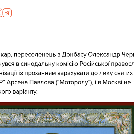
ікар, переселенець з Донбасу Олександр Чер
увся в синодальну комісію Російської правос
ізації із проханням зарахувати до лику святих
” Арсена Павлова (“Моторолу”), і в Москві не
ого варіанту.