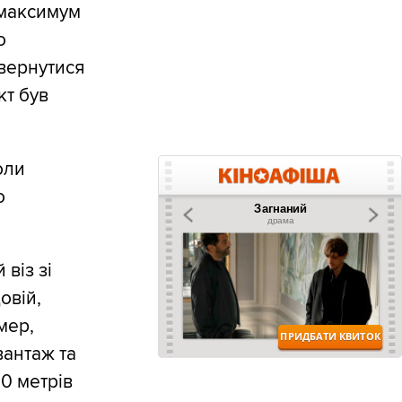
 максимум
о
овернутися
кт був
оли
о
віз зі
овій,
мер,
вантаж та
0 метрів