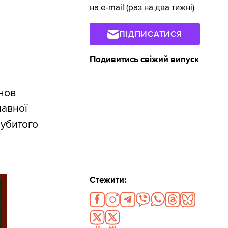
на e-mail (раз на два тижні)
ПІДПИСАТИСЯ
Подивитись свіжий випуск
нов
лавної
 убитого
Стежити: