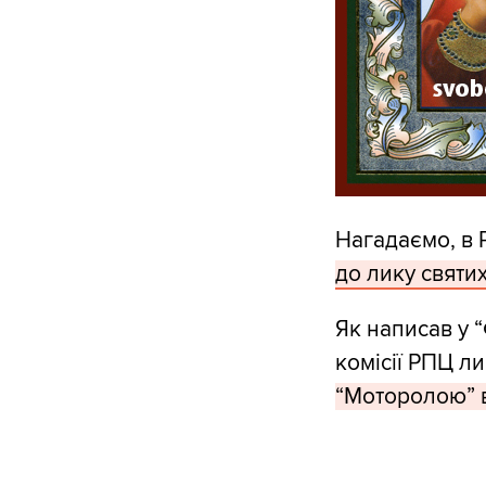
Нагадаємо, в 
до лику святи
Як написав у 
комісії РПЦ ли
“Моторолою” в