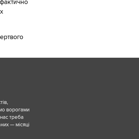
 фактично
х
ертвого
ів,
ємо ворогами
 нас треба
них — місяці