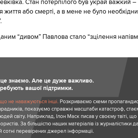
ревківка. Стан потерпілого був украй важкий –
я життя або смерті, а в мене не було необхідни
.
ним “дивом” Павлова стало “зцілення напівм
и це знаємо. Але це дуже важливо.
отребують вашої підтримки.
 що не наважуються інші.
Розкриваємо схеми пропагандист
зрадників, показуємо справжні масштаби катастроф, ста
дей світу. Наприклад, Ілон Маск писав у своєму твіті, що
ористів. За більшістю наших матеріалів із журналістики да
й сотні перевірених джерел інформації.