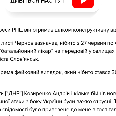
ДИВІТЬСЯ НАС ТУТ
дреси РПЦ він отримав цілком конструктивну ві
 листі Чернов зазначає, нібито з 27 червня по
“батальйонний лікар” на передовій у селищах
іста Слов’янськ.
крема фейковий випадок, який нібито стався 3
 [“ДНР”] Козиренко Андрій і кілька бійців йог
ічної атаки з боку України були важко отруєні. 
 свідомості було привезене до мене в госпіта