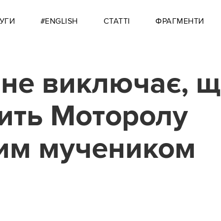
УГИ
#ENGLISH
СТАТТІ
ФРАГМЕНТИ
не виключає, 
ить Моторолу
им мучеником