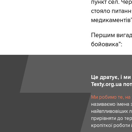
пункт сел. Че
стояло питанн
медикаментів”
Першим вигада
бойовика”:
Це дратує, і м
Texty.org.ua п
Ми робимо те, на
називаємо імена 
найвпливовіших лю
прирівняти до тер
кропіткої роботи 