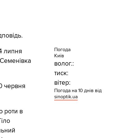
дповідь.
Погода
 4 липня
Київ
 Семенівка
волог.:
тиск:
вітер:
0 червня
Погода на 10 днів від
sinoptik.ua
о роти в
Тіло
льний