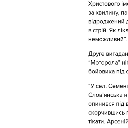
Христового і
за хвилину, па
відроджений д
в стрій. Як л
неможливий”.
Друге вигадан
“Моторола” ні
бойовика під 
“У сел. Семен
Слов’янська н
опинився під 
скорчившись п
тікати. Арсен