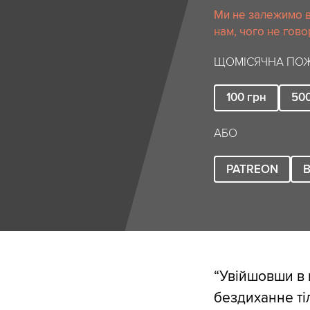
Ми не залежимо в
нам, чого не гово
ЩОМІСЯЧНА ПОЖ
100
грн
50
АБО
PATREON
B
“Увійшовши в 
бездиханне ті