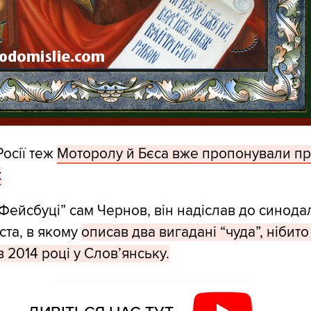
Росії теж
Моторолу й Бєса вже пропонували п
х
“Фейсбуці” сам Чернов, він надіслав до синода
ста, в якому
описав два вигадані “чуда”, нібито
 2014 році у Слов’янську.