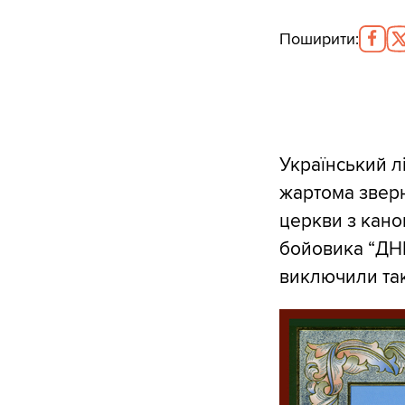
Поширити
:
Український л
жартома зверн
церкви з канон
бойовика “ДНР
виключили так