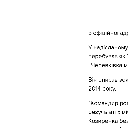
З офіційної а
У надісланому
перебував як 
і Черевківка м
Він описав зо
2014 року.
“Командир роти
результаті хім
Козиренка без