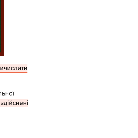
ричислити
льної
 здійснені