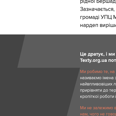
рідної Бершад
Зазначається,
громаді УПЦ М
нардеп виріши
Це дратує, і м
Texty.org.ua п
Ми робимо те, на
називаємо імена 
найвпливовіших лю
прирівняти до тер
кропіткої роботи 
Ми не залежимо в
нам, чого не гово