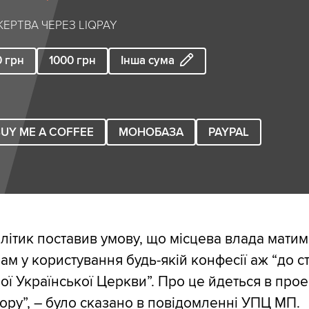
ЕРТВА ЧЕРЕЗ LIQPAY
0
грн
1000
грн
Інша сума
UY ME A COFFEE
МОНОБАЗА
PAYPAL
літик поставив умову, що місцева влада мати
ам у користування будь-якій конфесії аж “до 
ої Української Церкви”. Про це йдеться в прое
ору”, – було сказано в повідомленні УПЦ МП.