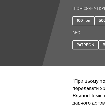
ЩОМІСЯЧНА ПОЖ
100
грн
50
АБО
PATREON
B
“При цьому по
передавати хр
Єдиної Помісн
дарчого догов