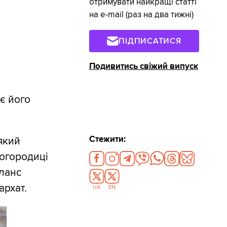
отримувати найкращі статті
на e-mail (раз на два тижні)
ПІДПИСАТИСЯ
Подивитись свіжий випуск
є його
Стежити:
який
Богородиці
аланс
архат.
UA
EN