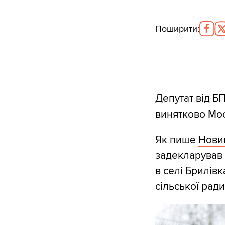
Поширити
:
Депутат від Б
винятково Мос
Як пише
Нови
задекларував 
в селі Брилів
сільської рад