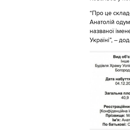
“Про це склад
Анатолій одум
названої імен
Україні”, – д