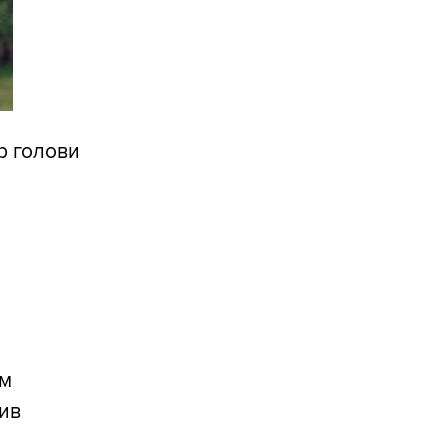
р голови
ем
чив