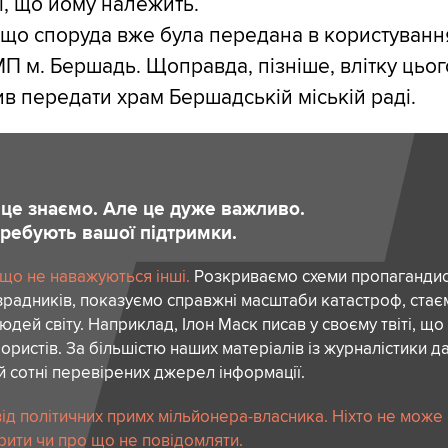
і, що йому належить.
 що споруда вже була передана в користуванн
П м. Бершадь. Щоправда, пізніше, влітку цьог
в передати храм Бершадській міській раді.
и це знаємо. Але це дуже важливо.
отребують вашої підтримки.
 що не наважуються інші.
Розкриваємо схеми пропагандист
зрадників, показуємо справжні масштаби катастроф, ста
дей світу. Наприклад, Ілон Маск писав у своєму твіті, що
ористів. За більшістю наших матеріалів із журналістики да
й сотні перевірених джерел інформації.
ід політичних примх мільйонера-власника. Ніхто не може
рити чи про що не повідомляти.