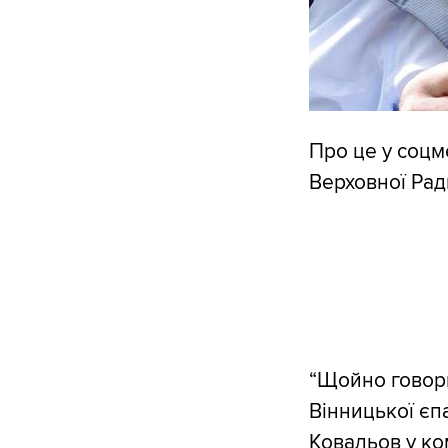
Про це у соцм
Верховної Рад
“Щойно говори
Вінницької єп
Ковальов у ко