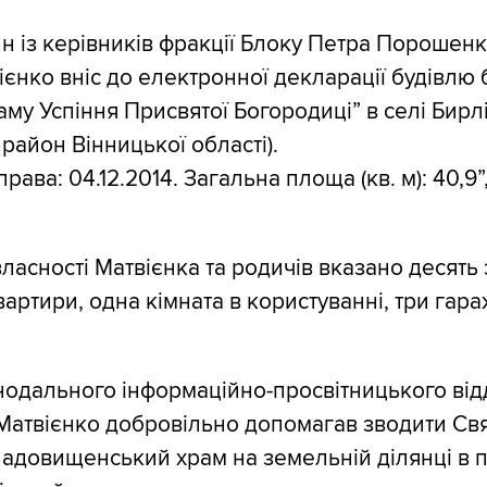
ин із керівників фракції Блоку Петра Порошенк
ієнко вніс до електронної декларації будівлю 
аму Успіння Присвятої Богородиці” в селі Бирл
район Вінницької області).
права: 04.12.2014. Загальна площа (кв. м): 40,9”,
 власності Матвієнка та родичів вказано десят
вартири, одна кімната в користуванні, три гара
одального інформаційно-просвітницького від
Матвієнко добровільно допомагав зводити Свя
адовищенський храм на земельній ділянці в п