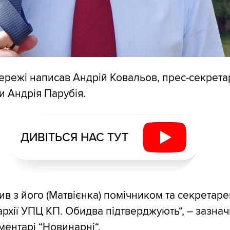
ережі написав Андрій Ковальов, прес-секрета
и Андрія Парубія.
ДИВІТЬСЯ НАС ТУТ
в з його (Матвієнка) помічником та секретар
архії УПЦ КП. Обидва підтверджують“, – зазна
ментарі “Новинарні“.