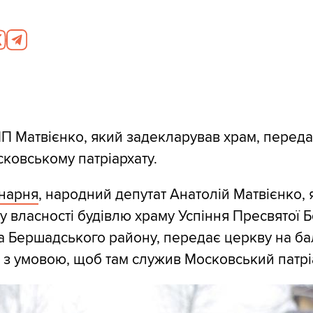
ПП Матвієнко, який задекларував храм, переда
ковському патріархату.
нарня
, народний депутат Анатолій Матвієнко, 
у власності будівлю храму Успіння Пресвятої 
ка Бершадського району, передає церкву на б
и з умовою, щоб там служив Московський патрі