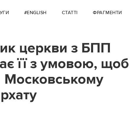
УГИ
#ENGLISH
СТАТТІ
ФРАГМЕНТИ
ик церкви з БПП
ає її з умовою, щоб
и Московському
архату