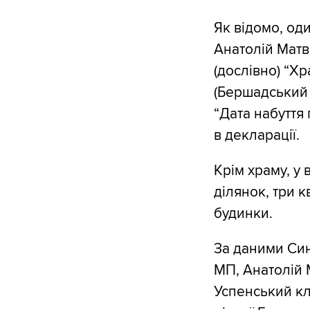
Як відомо, од
Анатолій Матв
(дослівно) “Хр
(Бершадський 
“Дата набуття 
в декларації.
Крім храму, у
ділянок, три к
будинки.
За даними Син
МП, Анатолій 
Успенський кл