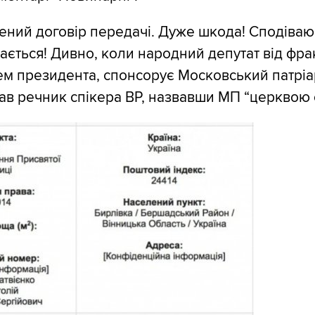
ений договір передачі. Дуже шкода! Сподіваю
ається! Дивно, коли народний депутат від фрак
ем президента, спонсорує Московський патріа
одав речник спікера ВР, назвавши МП “церквою 