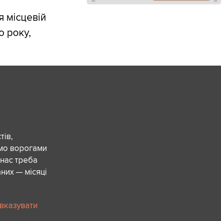
я місцевій
о року,
ів,
ємо ворогами
 нас треба
них — місяці
 вказувати