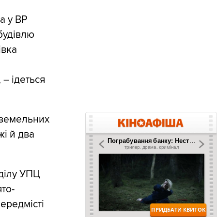
а у ВР
будівлю
івка
 – ідеться
ь земельних
жі й два
ділу УПЦ
то-
ередмісті