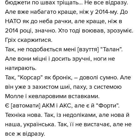
бюджети по швах тріщать… Не все відразу.
Але вже набагато краще, ніж у 2014-му. До
НАТО як до неба рачки, але краще, ніж в
2014 році, значно. Хто тоді воював, зрозуміє.
Гріх скаржитися.
Так, не подобається мені [взуття] “Талан”.
Але вони міцні і досить зручні, ноги не
натирають.
Так, “Корсар” як бронік, – доволі сумно. Але
він уже з захистом шиї, паху, з системою
Молле і кевларовими вставками.
Є [автомати] АКМ і АКС, але є й “Форти”.
Техніка нова. Так, із недоліками, але нова й
наша, українська. Так, її не вистачає, але не
все ж відразу.