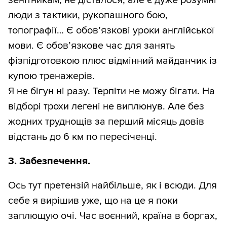
зенітникам, не дісталося, але є дуже розумні
люди з тактики, рукопашного бою,
топографії… Є обов’язкові уроки англійської
мови. Є обов’язкове час для занять
фізпідготовкою плюс відмінний майданчик із
купою тренажерів.
Я не бігун ні разу. Терпіти не можу бігати. На
відборі трохи легені не виплюнув. Але без
жодних труднощів за перший місяць довів
відстань до 6 км по пересіченці.
3. Забезпечення.
Ось тут претензій найбільше, як і всюди. Для
себе я вирішив уже, що на це я поки
заплющую очі. Час воєнний, країна в боргах,