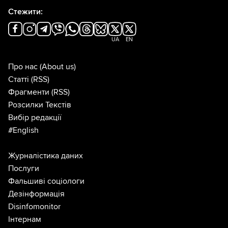
Стежити:
UA
EN
Про нас
(About us)
Статті
(RSS)
Фрагменти
(RSS)
Розсилки Текстів
Вибір редакції
#English
Журналістика даних
Послуги
Фальшиві соціологи
Дезінформація
Disinfomonitor
Інтернам