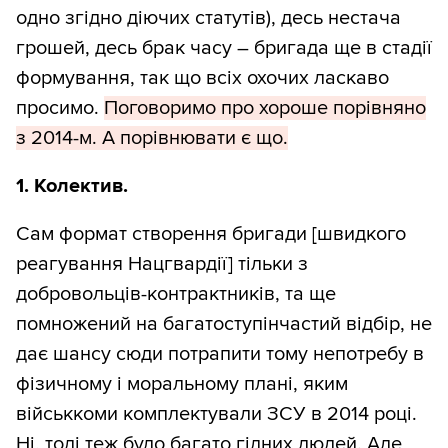
одно згідно діючих статутів), десь нестача
грошей, десь брак часу – бригада ще в стадії
формування, так що всіх охочих ласкаво
просимо.
Поговоримо про хороше порівняно
з 2014-м. А порівнювати є що.
1. Колектив.
Сам формат створення бригади [швидкого
реагування Нацгвардії] тільки з
добровольців-контрактників, та ще
помножений на багатоступінчастий відбір, не
дає шансу сюди потрапити тому непотребу в
фізичному і моральному плані, яким
військкоми комплектували ЗСУ в 2014 році.
Ні, тоді теж було багато гідних людей. Але