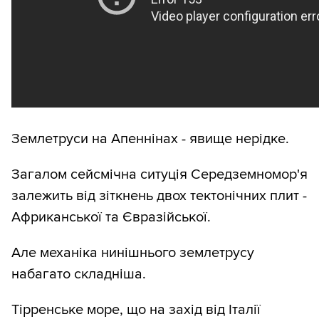
Землетруси на Апеннінах - явище нерідке.
Загалом сейсмічна ситуція Середземномор'я
залежить від зіткнень двох тектонічних плит -
Африканської та Євразійської.
Але механіка нинішнього землетрусу
набагато складніша.
Тірренське море, що на захід від Італії