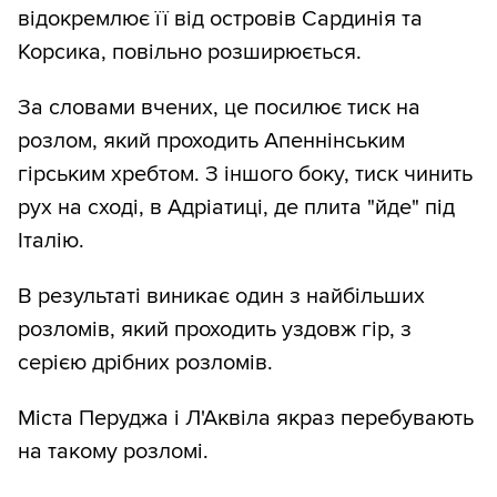
відокремлює її від островів Сардинія та
Корсика, повільно розширюється.
За словами вчених, це посилює тиск на
розлом, який проходить Апеннінським
гірським хребтом. З іншого боку, тиск чинить
рух на сході, в Адріатиці, де плита "йде" під
Італію.
В результаті виникає один з найбільших
розломів, який проходить уздовж гір, з
серією дрібних розломів.
Міста Перуджа і Л'Аквіла якраз перебувають
на такому розломі.