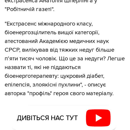
екстрасенса Анатолія Шперлінга у
"Робітничій газеті".
"Екстрасенс міжнародного класу,
біоенергозцілитель вищої категорії,
атестований Академією медичних наук
СРСР, вилікував від тяжких недуг більше
п’яти тисяч чоловік. Що це за недуги? Легше
назвати ті, які не піддаються
біоенерготерапевту: цукровий діабет,
епілепсія, злоякісні пухлини", - описує
авторка "профіль" героя свого матеріалу.
ДИВІТЬСЯ НАС ТУТ