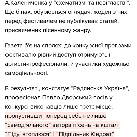
А.Калениченка у “схематизмі та невігластві”.
Ще б пак, обурюється оглядач: жоден з них
перед фестивалем не публікував статей,
присвячених пісенному жанру.
Газета б'є на сполох: до конкурсної програми
фестивалю рівний доступ отримують і
артисти-професіонали, й учасники художньої
самодіяльності.
В результаті, констатує “Радянська Україна”,
професіонал Павло Дворський посів у
конкурсі виконавців лише третє місце,
пропустивши поперед себе не лише
“самодіяльного” автора пісень на кшталт
“Піду, втоплюся” і “Підпільник Кіндрат”