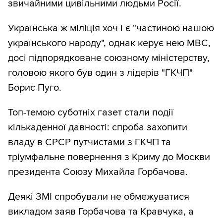
звичайними цивільними людьми Росії.
Українська ж міліція хоч і є "частиною нашою
українського народу", однак керує нею МВС,
досі підпорядковане союзному міністерству,
головою якого був один з лідерів "ГКЧП"
Борис Пуго.
Топ-темою суботніх газет стали події
кількаденної давності: спроба захопити
владу в СРСР путчистами з ГКЧП та
тріумфальне повернення з Криму до Москви
президента Союзу Михайла Горбачова.
Деякі ЗМІ спробували не обмежуватися
викладом заяв Горбачова та Кравчука, а