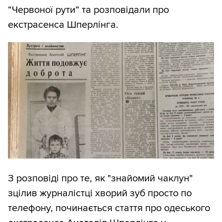
“Червоної рути” та розповідали про
екстрасенса Шперлінга.
З розповіді про те, як "знайомий чаклун"
зцілив журналістці хворий зуб просто по
телефону, починається стаття про одеського