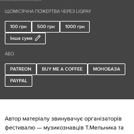
ЩОМІСЯЧНА ПОЖЕРТВА ЧЕРЕЗ LIQPAY
100
грн
500
грн
1000
грн
Інша сума
АБО
PATREON
BUY ME A COFFEE
МОНОБАЗА
PAYPAL
Автор матеріалу звинувачує організаторів
фестивалю — музикознавців Т.Мельника та