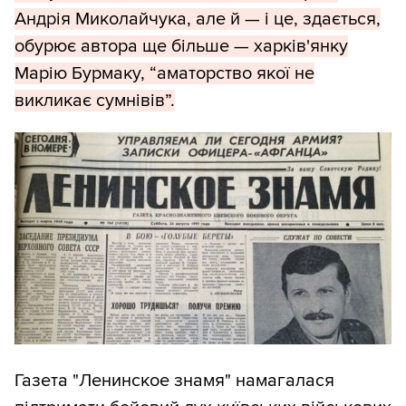
Андрія Миколайчука, але й — і це, здається,
обурює автора ще більше — харків'янку
Марію Бурмаку, “аматорство якої не
викликає сумнівів”.
Газета "Ленинское знамя" намагалася