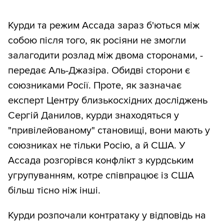
Курди та режим Ассада зараз б'ються між
собою після того, як росіяни не змогли
залагодити розлад між двома сторонами, -
передає Аль-Джазіра. Обидві сторони є
союзниками Росії. Проте, як зазначає
експерт Центру близькосхідних досліджень
Сергій Данилов, курди знаходяться у
"привілейованому" становищі, вони мають у
союзниках не тільки Росію, а й США. У
Ассада розгорівся конфлікт з курдським
угрупуванням, котре співпрацює із США
більш тісно ніж інші.
Курди розпочали контратаку у відповідь на