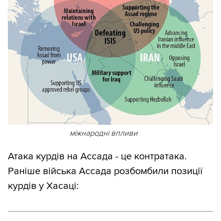
міжнародні впливи
Атака курдів на Ассада - це контратака.
Раніше війська Ассада розбомбили позиції
курдів у Хасаці: