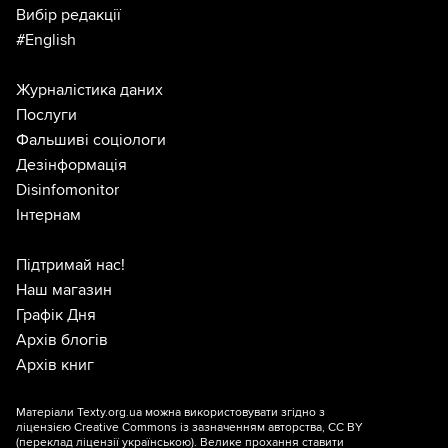
Вибір редакції
#English
Журналістика даних
Послуги
Фальшиві соціологи
Дезінформація
Disinfomonitor
Інтернам
Підтримай нас!
Наш магазин
Графік Дня
Архів блогів
Архів книг
Матеріали Texty.org.ua можна використовувати згідно з
ліцензією
Creative Commons із зазначенням авторства, CC BY
(переклад ліцензії
українською
). Велике прохання ставити