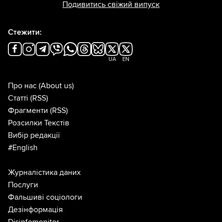
Подивитись свіжий випуск
Стежити:
UA
EN
Про нас
(About us)
Статті
(RSS)
Фрагменти
(RSS)
Розсилки Текстів
Вибір редакції
#English
Журналістика даних
Послуги
Фальшиві соціологи
Дезінформація