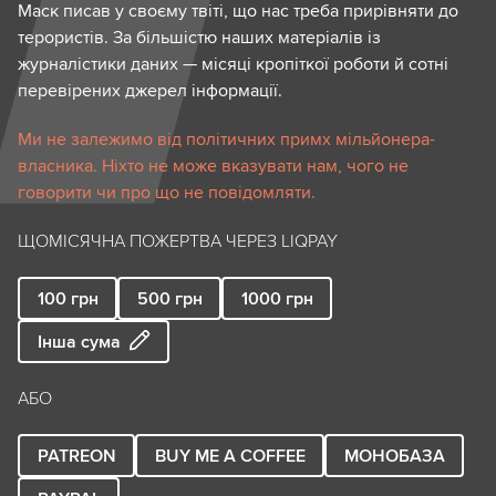
Маск писав у своєму твіті, що нас треба прирівняти до
терористів. За більшістю наших матеріалів із
журналістики даних — місяці кропіткої роботи й сотні
перевірених джерел інформації.
Ми не залежимо від політичних примх мільйонера-
власника. Ніхто не може вказувати нам, чого не
говорити чи про що не повідомляти.
ЩОМІСЯЧНА ПОЖЕРТВА ЧЕРЕЗ LIQPAY
100
грн
500
грн
1000
грн
Інша сума
АБО
PATREON
BUY ME A COFFEE
МОНОБАЗА