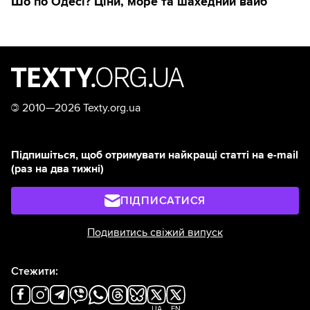
Шо по Одесі? Ціни, море та шахедний вайб
©
2010—2026 Texty.org.ua
Підпишіться, щоб отримувати найкращі статті на e-mail
(раз на два тижні)
ПІДПИСАТИСЯ
Подивитись свіжий випуск
Стежити:
UA
EN