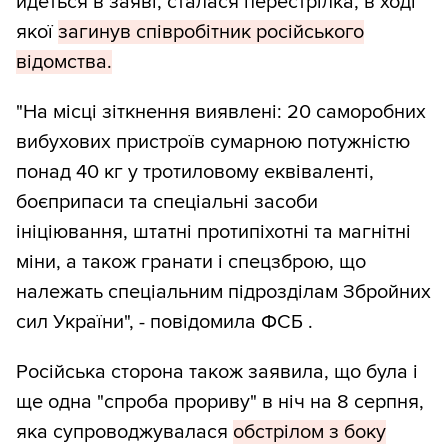
йдеться в заяві, сталася перестрілка, в ході
якої
загинув співробітник російського
відомства.
"На місці зіткнення виявлені: 20 саморобних
вибухових пристроїв сумарною потужністю
понад 40 кг у тротиловому еквіваленті,
боєприпаси та спеціальні засоби
ініціювання, штатні протипіхотні та магнітні
міни, а також гранати і спецзброю, що
належать спеціальним підрозділам Збройних
сил України", - повідомила ФСБ .
Російська сторона також заявила, що була і
ще одна "спроба прориву" в ніч на 8 серпня,
яка супроводжувалася
обстрілом з боку