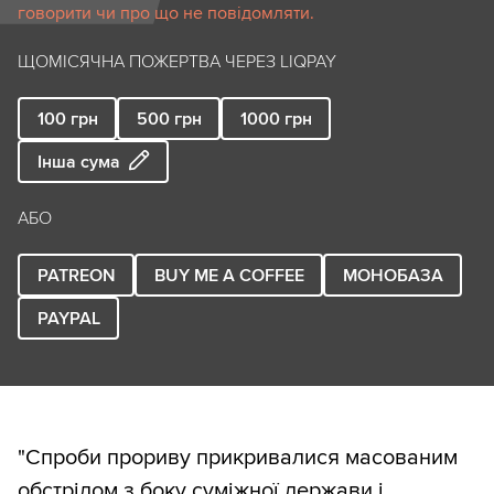
говорити чи про що не повідомляти.
ЩОМІСЯЧНА ПОЖЕРТВА ЧЕРЕЗ LIQPAY
100
грн
500
грн
1000
грн
Інша сума
АБО
PATREON
BUY ME A COFFEE
МОНОБАЗА
PAYPAL
"Спроби прориву прикривалися масованим
обстрілом з боку суміжної держави і