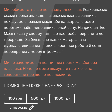
Ми робимо те, на що не наважуються інші.
Розкриваємо
схеми пропагандистів, називаємо імена зрадників,
показуємо справжні масштаби катастроф, стаємо
ворогами найвпливовіших людей світу. Наприклад, Ілон
Маск писав у своєму твіті, що нас треба прирівняти до
терористів. За більшістю наших матеріалів із
журналістики даних — місяці кропіткої роботи й сотні
перевірених джерел інформації.
Ми не залежимо від політичних примх мільйонера-
власника. Ніхто не може вказувати нам, чого не
говорити чи про що не повідомляти.
ЩОМІСЯЧНА ПОЖЕРТВА ЧЕРЕЗ LIQPAY
100
грн
500
грн
1000
грн
Інша сума