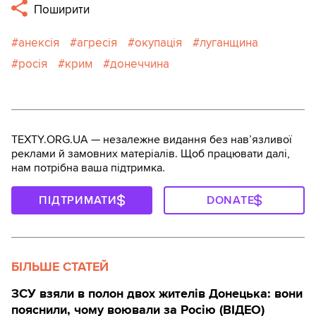
Поширити
анексія
агресія
окупація
луганщина
росія
крим
донеччина
TEXTY.ORG.UA — незалежне видання без навʼязливої
реклами й замовних матеріалів. Щоб працювати далі,
нам потрібна ваша підтримка.
ПІДТРИМАТИ
DONATE
БІЛЬШЕ СТАТЕЙ
ЗСУ взяли в полон двох жителів Донецька: вони
пояснили, чому воювали за Росію (ВІДЕО)