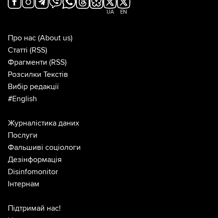
UA
EN
Про нас
(About us)
Статті
(RSS)
Фрагменти
(RSS)
Розсилки Текстів
Вибір редакції
#English
Журналістика даних
Послуги
Фальшиві соціологи
Дезінформація
Disinfomonitor
Інтернам
Підтримай нас!