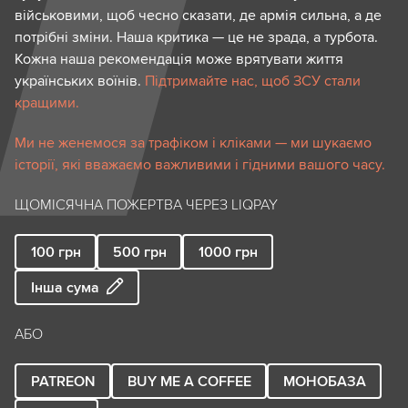
військовими, щоб чесно сказати, де армія сильна, а де
потрібні зміни. Наша критика — це не зрада, а турбота.
Кожна наша рекомендація може врятувати життя
українських воїнів.
Підтримайте нас, щоб ЗСУ стали
кращими.
Ми не женемося за трафіком і кліками — ми шукаємо
історії, які вважаємо важливими і гідними вашого часу.
ЩОМІСЯЧНА ПОЖЕРТВА ЧЕРЕЗ LIQPAY
100
грн
500
грн
1000
грн
Інша сума
АБО
PATREON
BUY ME A COFFEE
МОНОБАЗА