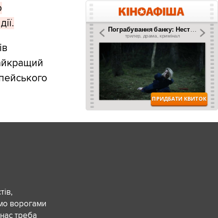
о
ії.
ів
найкращий
опейського
ів,
ємо ворогами
 нас треба