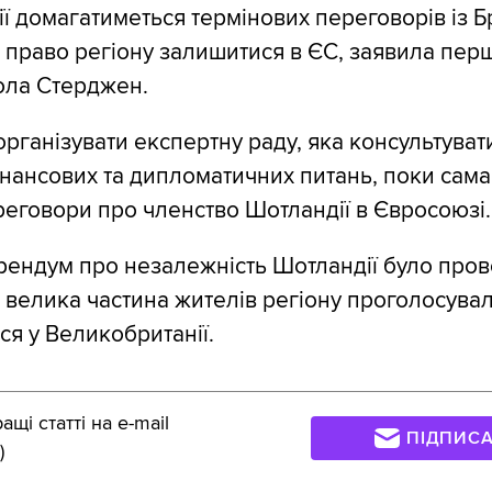
ї домагатиметься термінових переговорів із 
 право регіону залишитися в ЄС, заявила перш
ола Стерджен.
рганізувати експертну раду, яка консультувати
нансових та дипломатичних питань, поки сам
реговори про членство Шотландії в Євросоюзі.
ендум про незалежність Шотландії було пров
і велика частина жителів регіону проголосувал
я у Великобританії.
щі статті на e-mail
ПІДПИС
)