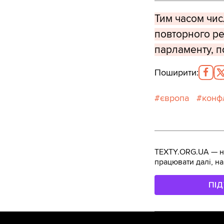
Тим часом чис
повторного ре
парламенту, п
Поширити
:
європа
конф
TEXTY.ORG.UA — не
працювати далі, на
ПІ