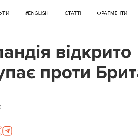
УГИ
#ENGLISH
СТАТТІ
ФРАГМЕНТИ
андія відкрито
упає проти Брит
0