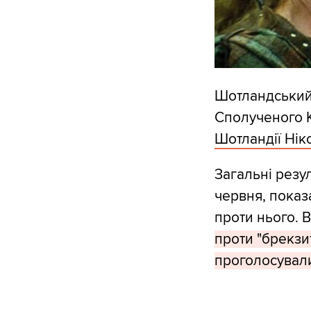
Шотландський 
Сполученого К
Шотландії Нік
Загальні резу
червня, показ
проти нього. 
проти "брекзит
проголосувал