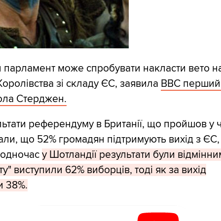
парламент може спробувати накласти вето на
оролівства зі складу ЄС, заявила
ВВС перший 
ола Стерджен.
льтати референдуму в Британії, що пройшов у ч
али, що 52% громадян підтримують вихід з ЄС,
Водночас
у Шотландії результати були відмінни
у" виступили 62% виборців, тоді як за вихід
и 38%.