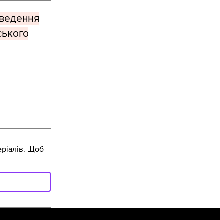
оведення
ського
ріалів. Щоб