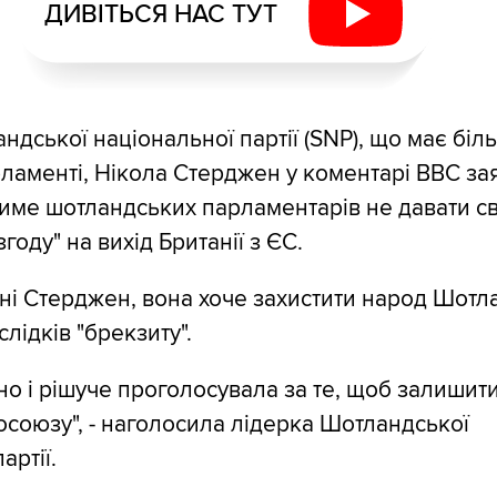
ДИВІТЬСЯ НАС ТУТ
дської національної партії (SNP), що має біль
ламенті, Нікола Стерджен у коментарі ВВС за
име шотландських парламентарів не давати с
году" на вихід Британії з ЄС.
ні Стерджен, вона хоче захистити народ Шотлан
лідків "брекзиту".
но і рішуче проголосувала за те, щоб залишит
союзу", - наголосила лідерка Шотландської
артії.