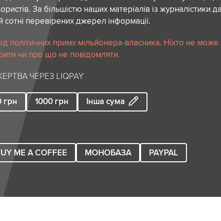
ористів. За більшістю наших матеріалів із журналістики да
й сотні перевірених джерел інформації.
ід політичних примх мільйонера-власника. Ніхто не може
рити чи про що не повідомляти.
ЕРТВА ЧЕРЕЗ LIQPAY
0
грн
1000
грн
Інша сума
UY ME A COFFEE
МОНОБАЗА
PAYPAL