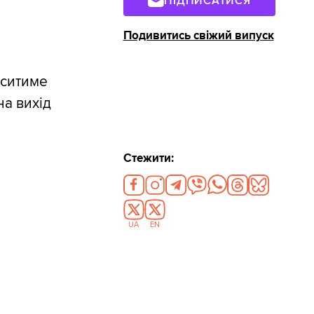
ПІДПИСАТИСЯ
Подивитись свіжий випуск
оситиме
на вихід
Стежити:
UA
EN