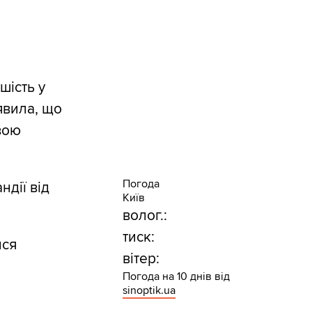
шість у
явила, що
вою
Погода
дії від
Київ
волог.:
тиск:
ися
вітер:
Погода на 10 днів від
sinoptik.ua