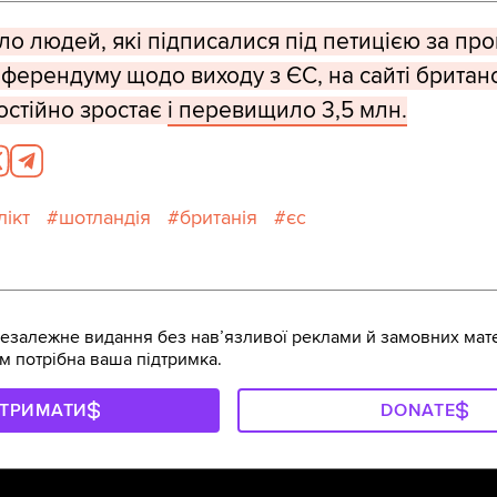
ло людей, які підписалися під петицією за пр
ферендуму щодо виходу з ЄС, на сайті британ
остійно зростає
і перевищило 3,5 млн.
лікт
шотландія
британія
єс
залежне видання без навʼязливої реклами й замовних мате
м потрібна ваша підтримка.
ДТРИМАТИ
DONATE