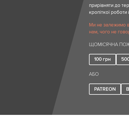
прирівняти до тер
кропіткої роботи 
Ми не залежимо в
нам, чого не гово
ЩОМІСЯЧНА ПОЖ
100
грн
50
АБО
PATREON
B