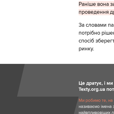
Раніше вона з
проведення др
За словами па
потрібно ріше
спосіб зберег
ринку.
Це дратує, і м
Texty.org.ua п
Ми робимо те, на
називаємо імена 
найвпливовіших лю