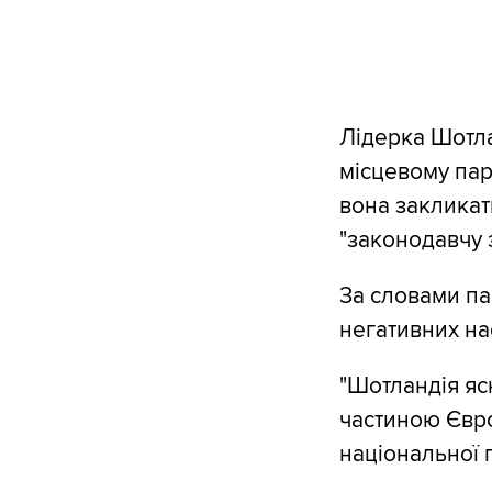
Лідерка Шотлан
місцевому пар
вона закликат
"законодавчу з
За словами па
негативних нас
"Шотландія яс
частиною Євро
національної п