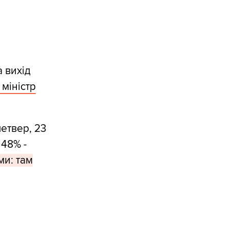
 вихід
міністр
етвер, 23
 48% -
ми: там