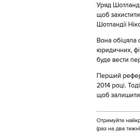
Уряд Шотланді
щоб захистити
Шотландії Нік
Вона обіцяла о
юридичних, фі
буде вести пе
Перший рефер
2014 році. Тод
щоб залишитис
Отримуйте найкра
(раз на два тижні