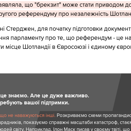
аявляла, що "брекзит" може стати приводом д
угого референдуму про незалежність Шотланд
ні Стерджен, для початку підготовки документ
ння парламенту про те, що референдум - це 
ти місце Шотландії в Євросоюзі і єдиному євр
и це знаємо. Але це дуже важливо.
отребують вашої підтримки.
 що не наважуються інші.
Розкриваємо схеми пропагандист
зрадників, показуємо справжні масштаби катастроф, ста
дей світу. Наприклад, Ілон Маск писав у своєму твіті, що