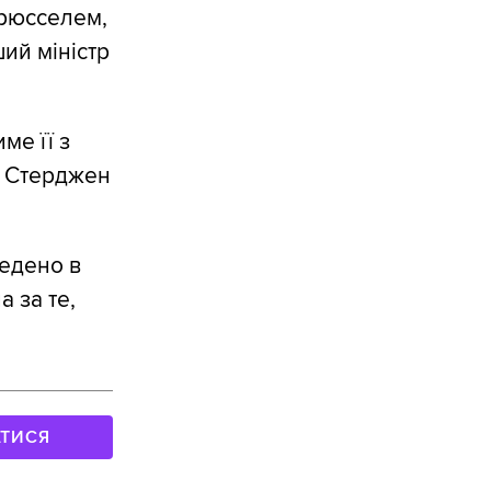
Брюсселем,
ий міністр
ме її з
а Стерджен
едено в
а за те,
АТИСЯ