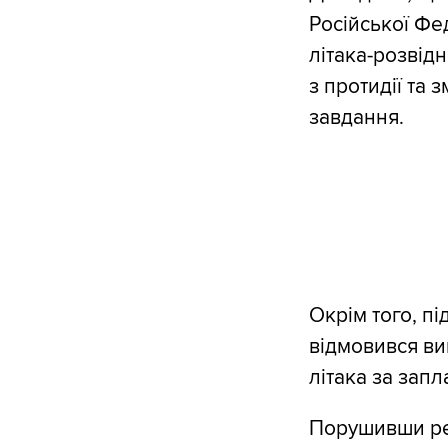
Російської Фе
літака-розвід
з протидії та
завдання.
Окрім того, п
відмовився ви
літака за зап
Порушивши ре