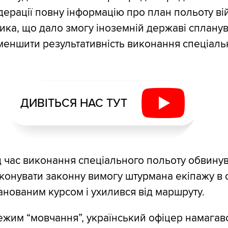
дерації повну інформацію про план польоту ві
ника, що дало змогу іноземній державі сплану
 зменшити результативність виконання спеціаль
ДИВІТЬСЯ НАС ТУТ
ід час виконання спеціального польоту обвину
конувати законну вимогу штурмана екіпажу в 
ланованим курсом і ухилився від маршруту.
жим “мовчання”, український офіцер намагав