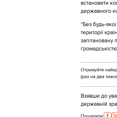
встановити кон
державного ко
“Без будь-яко
території кра
заплановану лі
громадськістю
Отримуйте найкра
(раз на два тижні
Взявши до ува
державній зра
Поширити
: