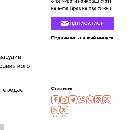
отримувати найкращі статті
на e-mail (раз на два тижні)
ПІДПИСАТИСЯ
Подивитись свіжий випуск
засудив
збавив його
Стежити:
 передає
UA
EN