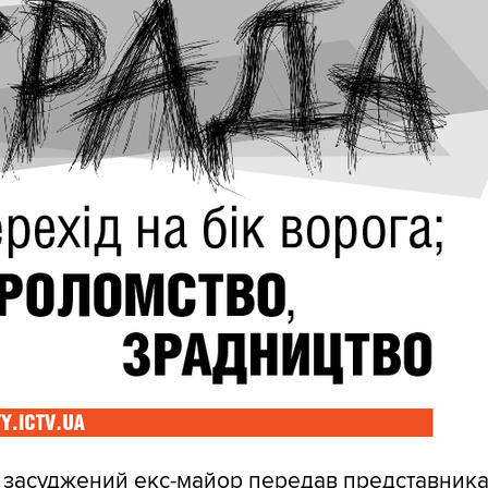
 засуджений екс-майор передав представник