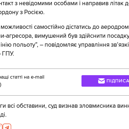
такт з невідомими особами і направив літак до
рдону з Росією.
ї можливості самостійно дістатись до аеродром
їни-агресора, вимушений був здійснити посадку
нію польоту”, – повідомляє управління зв’язкі
 ГПУ.
щі статті на e-mail
ПІДПИС
)
ги всі обставини, суд визнав зловмисника вин
ді.