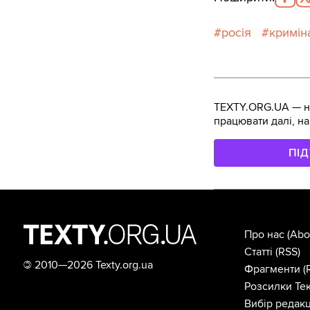
росія
кримін
TEXTY.ORG.UA — не
працювати далі, на
ПІ
Про нас
(Abo
Статті
(RSS)
©
2010—2026 Texty.org.ua
Фрагменти
(
Розсилки Тек
Вибір редакц