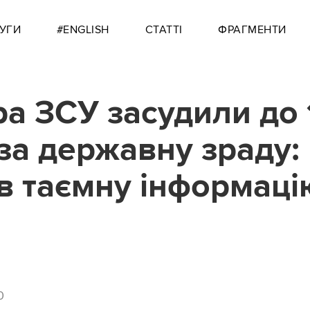
УГИ
#ENGLISH
СТАТТІ
ФРАГМЕНТИ
а ЗСУ засудили до 
 за державну зраду:
в таємну інформаці
0