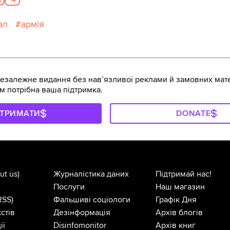
ал
армія
залежне видання без навʼязливої реклами й замовних мате
м потрібна ваша підтримка.
ДТРИМАТИ
DONATE
ut us)
Журналістика даних
Підтримай нас!
Послуги
Наш магазин
RSS)
Фальшиві соціологи
Графік Дня
стів
Дезінформація
Архів блогів
ії
Disinfomonitor
Архів книг