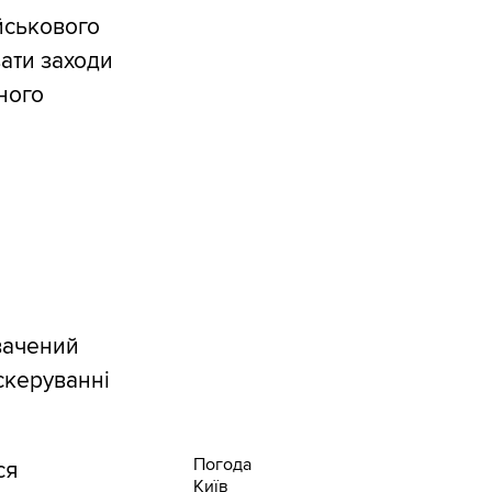
йськового
вати заходи
ного
вачений
скеруванні
Погода
ся
Київ