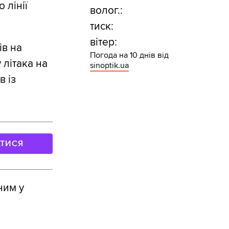
 лінії
волог.:
тиск:
вітер:
ів на
Погода на 10 днів від
 літака на
sinoptik.ua
в із
АТИСЯ
ним у