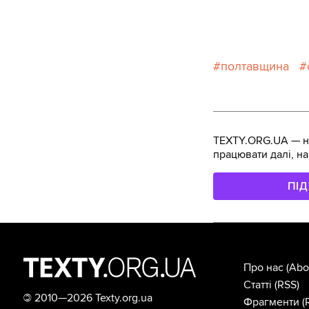
полтавщина
TEXTY.ORG.UA — не
працювати далі, на
ПІ
Про нас
(Abo
Статті
(RSS)
©
2010—2026 Texty.org.ua
Фрагменти
(