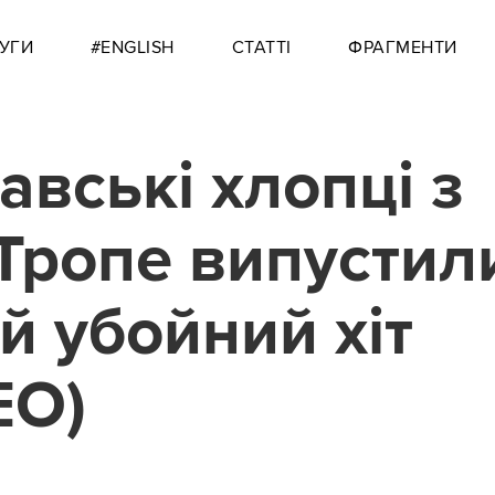
УГИ
#ENGLISH
СТАТТІ
ФРАГМЕНТИ
авські хлопці з
Тропе випустил
й убойний хіт
ЕО)