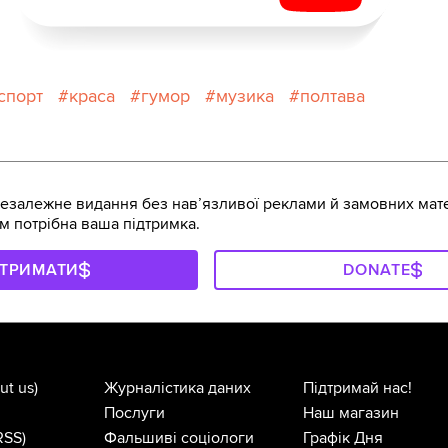
спорт
краса
гумор
музика
полтава
залежне видання без навʼязливої реклами й замовних мате
м потрібна ваша підтримка.
ДТРИМАТИ
DONATE
ut us)
Журналістика даних
Підтримай нас!
Послуги
Наш магазин
RSS)
Фальшиві соціологи
Графік Дня