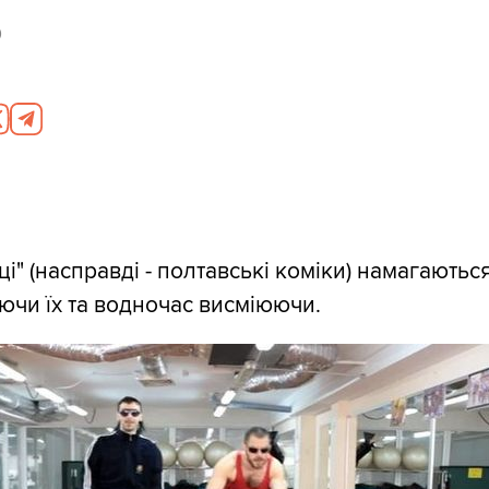
0
ці" (насправді - полтавські коміки) намагаються
уючи їх та водночас висміюючи.