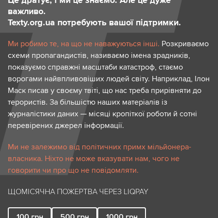
Це дратує, і ми це знаємо. Але це дуже
важливо.
Texty.org.ua потребують вашої підтримки.
Ми робимо те, на що не наважуються інші.
Розкриваємо
схеми пропагандистів, називаємо імена зрадників,
показуємо справжні масштаби катастроф, стаємо
ворогами найвпливовіших людей світу. Наприклад, Ілон
Маск писав у своєму твіті, що нас треба прирівняти до
терористів. За більшістю наших матеріалів із
журналістики даних — місяці кропіткої роботи й сотні
перевірених джерел інформації.
Ми не залежимо від політичних примх мільйонера-
власника. Ніхто не може вказувати нам, чого не
говорити чи про що не повідомляти.
ЩОМІСЯЧНА ПОЖЕРТВА ЧЕРЕЗ LIQPAY
100
грн
500
грн
1000
грн