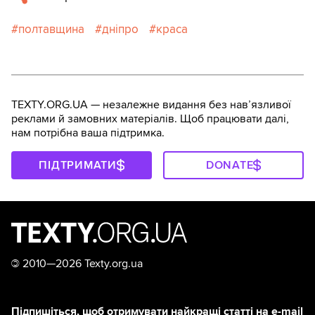
полтавщина
дніпро
краса
TEXTY.ORG.UA — незалежне видання без навʼязливої
реклами й замовних матеріалів. Щоб працювати далі,
нам потрібна ваша підтримка.
ПІДТРИМАТИ
DONATE
©
2010—2026 Texty.org.ua
Підпишіться, щоб отримувати найкращі статті на e-mail