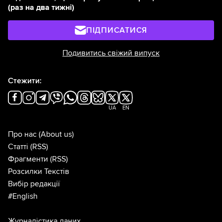
(раз на два тижні)
ПІДПИСАТИСЯ
Подивитись свіжий випуск
Стежити:
UA
EN
Про нас
(About us)
Статті
(RSS)
Фрагменти
(RSS)
Розсилки Текстів
Вибір редакції
#English
Журналістика даних