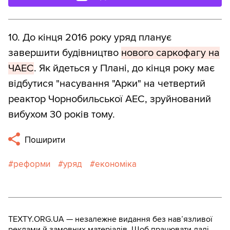
10. До кінця 2016 року уряд планує
завершити будівництво
нового саркофагу на
ЧАЕС
. Як йдеться у Плані, до кінця року має
відбутися "насування "Арки" на четвертий
реактор Чорнобильської АЕС, зруйнований
вибухом 30 років тому.
Поширити
реформи
уряд
економіка
TEXTY.ORG.UA — незалежне видання без навʼязливої
реклами й замовних матеріалів. Щоб працювати далі,