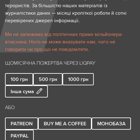
терористів. За більшістю наших матеріалів із
журналістики даних — місяці кропіткої роботи й сотні
перевірених джерел інформації.
Ми не залежимо від політичних примх мільйонера-
власника. Ніхто не може вказувати нам, чого не
говорити чи про що не повідомляти.
ЩОМІСЯЧНА ПОЖЕРТВА ЧЕРЕЗ LIQPAY
100
грн
500
грн
1000
грн
Інша сума
АБО
PATREON
BUY ME A COFFEE
МОНОБАЗА
PAYPAL