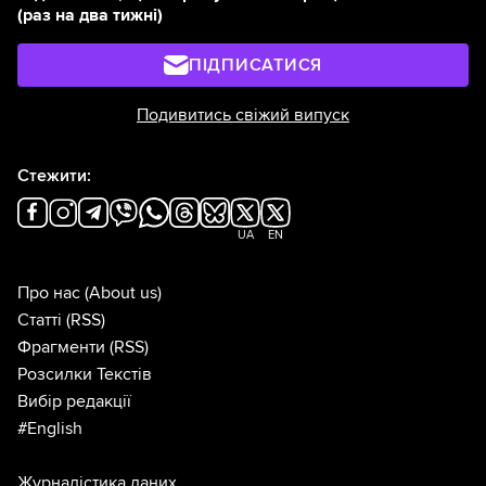
(раз на два тижні)
ПІДПИСАТИСЯ
Подивитись свіжий випуск
Стежити:
UA
EN
Про нас
(About us)
Статті
(RSS)
Фрагменти
(RSS)
Розсилки Текстів
Вибір редакції
#English
Журналістика даних