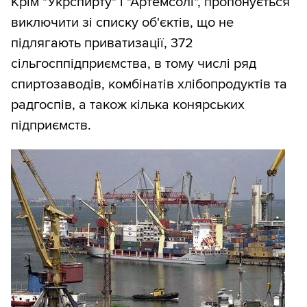
Крім "Укрспирту" і "Артемсолі", пропонується
виключити зі списку об'єктів, що не
підлягають приватизації, 372
сільгосппідприємства, в тому числі ряд
спиртозаводів, комбінатів хлібопродуктів та
радгоспів, а також кілька конярських
підприємств.