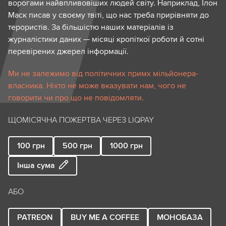
ворогами найвпливовіших людей світу. Наприклад, Ілон
Маск писав у своєму твіті, що нас треба прирівняти до
терористів. За більшістю наших матеріалів із
журналістики даних — місяці кропіткої роботи й сотні
перевірених джерел інформації.
Ми не залежимо від політичних примх мільйонера-
власника. Ніхто не може вказувати нам, чого не
говорити чи про що не повідомляти.
ЩОМІСЯЧНА ПОЖЕРТВА ЧЕРЕЗ LIQPAY
100
грн
500
грн
1000
грн
Інша сума
АБО
PATREON
BUY ME A COFFEE
МОНОБАЗА