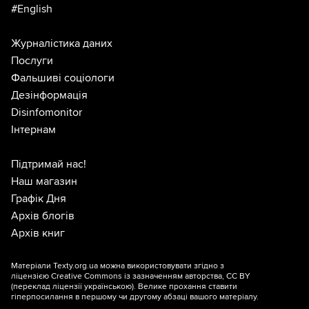
#English
Журналістика даних
Послуги
Фальшиві соціологи
Дезінформація
Disinfomonitor
Інтернам
Підтримай нас!
Наш магазин
Графік Дня
Архів блогів
Архів книг
Матеріали Texty.org.ua можна використовувати згідно з
ліцензією
Creative Commons із зазначенням авторства, CC BY
(переклад ліцензії
українською
). Велике прохання ставити
гіперпосилання в першому чи другому абзаці вашого матеріалу.