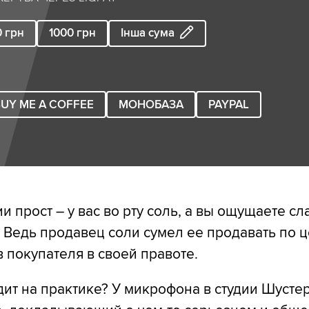
0
грн
1000
грн
Інша сума
UY ME A COFFEE
МОНОБАЗА
PAYPAL
 прост – у вас во рту соль, а вы ощущаете сл
 Ведь продавец соли сумел ее продавать по 
в покупателя в своей правоте.
дит на практике? У микрофона в студии Шустер