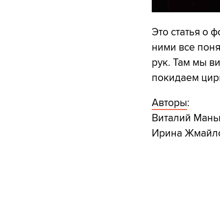
Это статья о ф
ними все поня
рук. Там мы в
покидаем цирк
Авторы
:
Виталий Маньк
Ирина Жмайло,