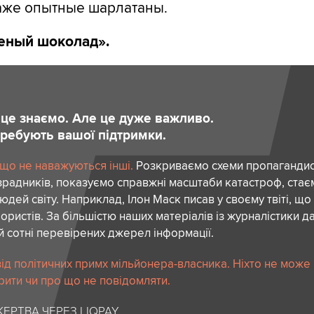
аже опытные шарлатаны.
леный шоколад».
и це знаємо. Але це дуже важливо.
отребують вашої підтримки.
 що не наважуються інші.
Розкриваємо схеми пропагандист
зрадників, показуємо справжні масштаби катастроф, ста
дей світу. Наприклад, Ілон Маск писав у своєму твіті, що
ористів. За більшістю наших матеріалів із журналістики да
й сотні перевірених джерел інформації.
ід політичних примх мільйонера-власника. Ніхто не може
рити чи про що не повідомляти.
ЕРТВА ЧЕРЕЗ LIQPAY