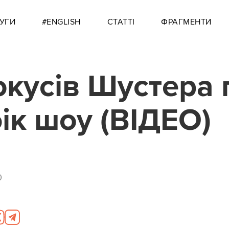
УГИ
#ENGLISH
СТАТТІ
ФРАГМЕНТИ
окусів Шустера 
бік шоу (ВІДЕО)
0