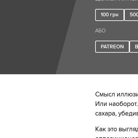
100
грн
50
АБО
PATREON
B
Смысл иллюзии
Или наоборот.
сахара, убеди
Как это выгля