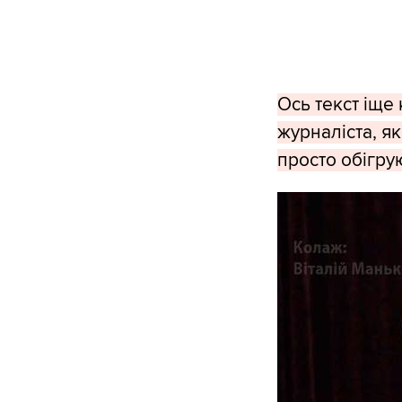
Ось текст іще 
журналіста, я
просто обігру