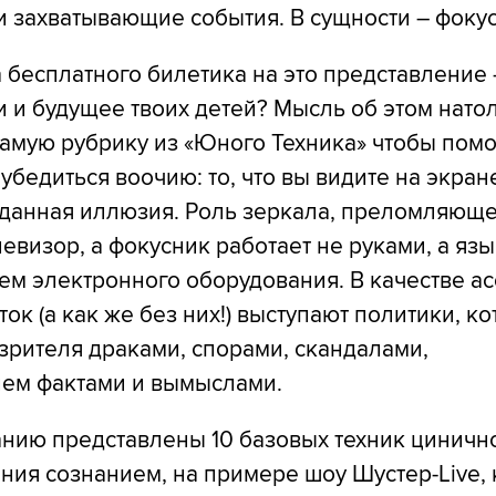
 захватывающие события. В сущности – фоку
а бесплатного билетика на это представление 
 и будущее твоих детей? Мысль об этом нато
самую рубрику из «Юного Техника» чтобы пом
убедиться воочию: то, что вы видите на экран
зданная иллюзия. Роль зеркала, преломляюще
евизор, а фокусник работает не руками, а язы
м электронного оборудования. В качестве ас
ток (а как же без них!) выступают политики, к
зрителя драками, спорами, скандалами,
ем фактами и вымыслами.
нию представлены 10 базовых техник циничн
ия сознанием, на примере шоу Шустер-Live,