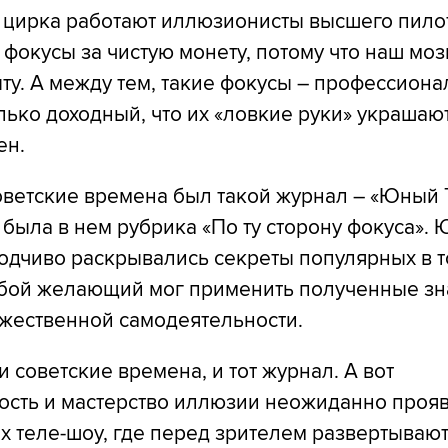
 цирка работают иллюзионисты высшего пило
фокусы за чистую монету, потому что наш мозг
ыту. А между тем, такие фокусы – профессион
лько доходный, что их «ловкие руки» украшают
ен.
оветские времена был такой журнал – «Юный Т
 была в нем рубрика «По ту сторону фокуса».
одчиво раскрывались секреты популярных в т
юбой желающий мог применить полученные зн
ожественной самодеятельности.
и советские времена, и тот журнал. А вот
ость и мастерство иллюзии неожиданно проя
х теле-шоу, где перед зрителем развертываю