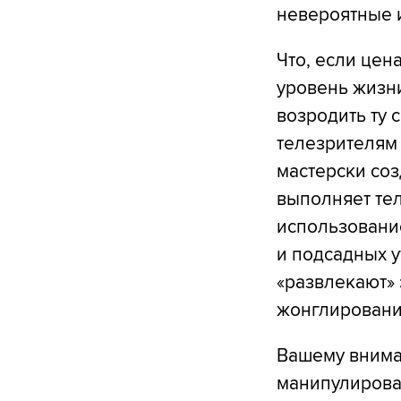
невероятные и
Что, если цен
уровень жизни
возродить ту 
телезрителям 
мастерски со
выполняет тел
использование
и подсадных у
«развлекают» 
жонглировани
Вашему внима
манипулирован