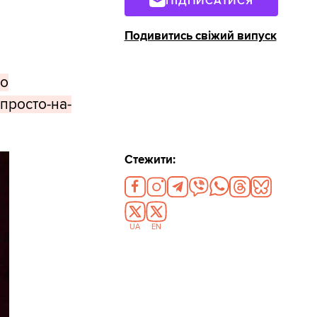
ПІДПИСАТИСЯ
Подивитись свіжий випуск
ро
просто-на-
Стежити:
UA
EN