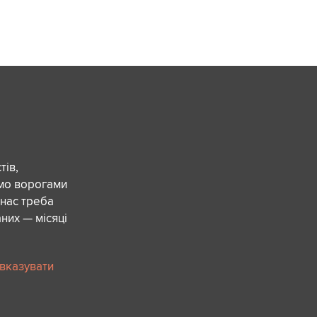
ів,
ємо ворогами
 нас треба
них — місяці
 вказувати