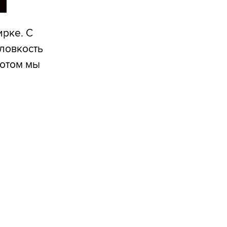
ирке. С
 ловкость
потом мы