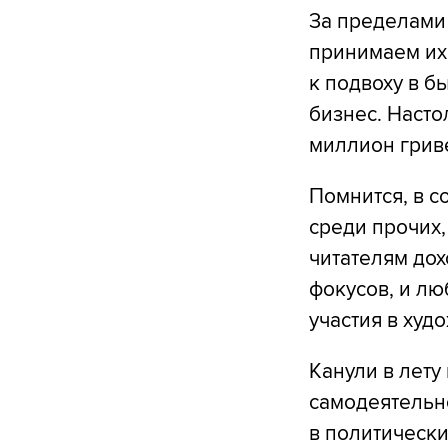
За пределами
принимаем их 
к подвоху в б
бизнес. Насто
миллион грив
Помнится, в с
среди прочих,
читателям дох
фокусов, и л
участия в худ
Канули в лету 
самодеятельн
в политически