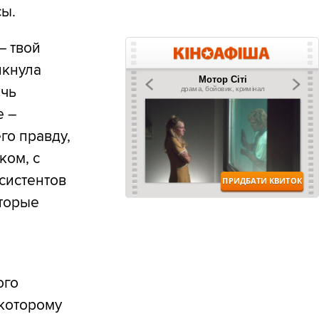
сы.
– твой
лкнула
очь
е –
го правду,
ком, с
систентов
оторые
ого
 которому