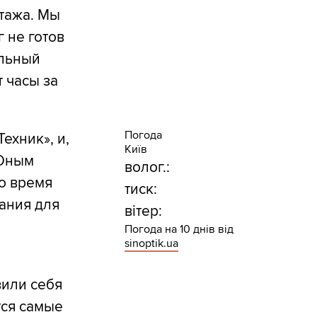
тажа. Мы
 не готов
альный
 часы за
Погода
ехник», и,
Київ
 Юным
волог.:
о время
тиск:
ания для
вітер:
Погода на 10 днів від
sinoptik.ua
вили себя
тся самые