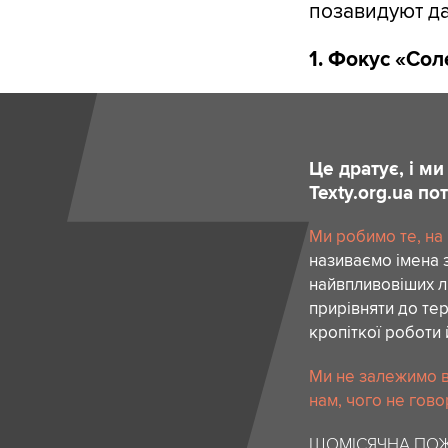
позавидуют д
1. Фокус «Со
Це дратує, і м
Texty.org.ua п
Ми робимо те, на
називаємо імена 
найвпливовіших лю
прирівняти до тер
кропіткої роботи 
Ми не залежимо в
нам, чого не гово
ЩОМІСЯЧНА ПОЖ