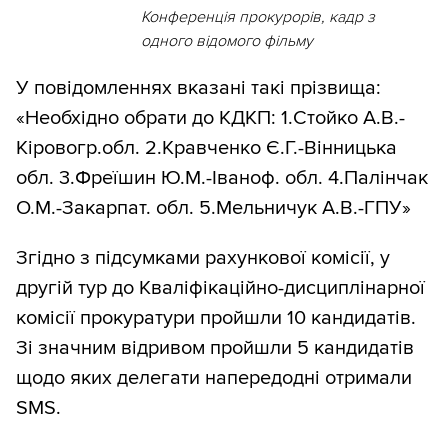
Конференція прокурорів, кадр з
одного відомого фільму
У повідомленнях вказані такі прізвища:
«Необхідно обрати до КДКП: 1.Стойко А.В.-
Кіровогр.обл. 2.Кравченко Є.Г.-Вінницька
обл. 3.Фреїшин Ю.М.-Іваноф. обл. 4.Палінчак
О.М.-Закарпат. обл. 5.Мельничук А.В.-ГПУ»
Згідно з підсумками рахункової комісії, у
другій тур до Кваліфікаційно-дисциплінарної
комісії прокуратури пройшли 10 кандидатів.
Зі значним відривом пройшли 5 кандидатів
щодо яких делегати напередодні отримали
SMS.