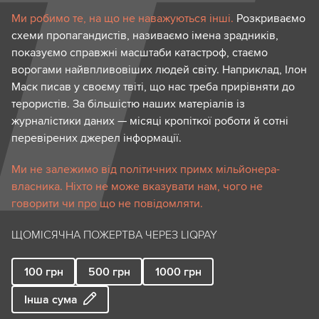
Ми робимо те, на що не наважуються інші.
Розкриваємо
схеми пропагандистів, називаємо імена зрадників,
показуємо справжні масштаби катастроф, стаємо
ворогами найвпливовіших людей світу. Наприклад, Ілон
Маск писав у своєму твіті, що нас треба прирівняти до
терористів. За більшістю наших матеріалів із
журналістики даних — місяці кропіткої роботи й сотні
перевірених джерел інформації.
Ми не залежимо від політичних примх мільйонера-
власника. Ніхто не може вказувати нам, чого не
говорити чи про що не повідомляти.
ЩОМІСЯЧНА ПОЖЕРТВА ЧЕРЕЗ LIQPAY
100
грн
500
грн
1000
грн
Інша сума