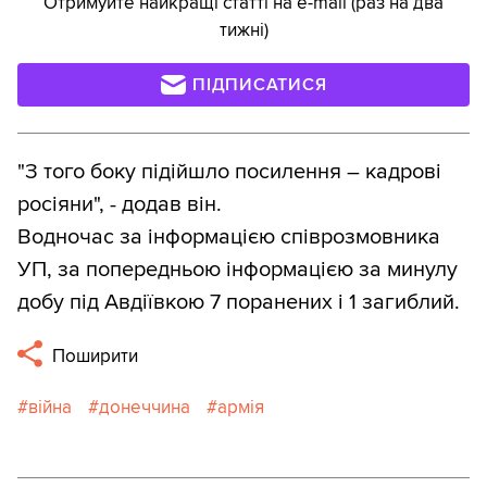
Отримуйте найкращі статті на e-mail (раз на два
тижні)
ПІДПИСАТИСЯ
"З того боку підійшло посилення – кадрові
росіяни", - додав він.
Водночас за інформацією співрозмовника
УП, за попередньою інформацією за минулу
добу під Авдіївкою 7 поранених і 1 загиблий.
Поширити
війна
донеччина
армія