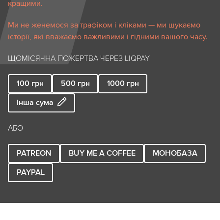
кращими.
Ми не женемося за трафіком і кліками — ми шукаємо
історії, які вважаємо важливими і гідними вашого часу.
ЩОМІСЯЧНА ПОЖЕРТВА ЧЕРЕЗ LIQPAY
100
грн
500
грн
1000
грн
Інша сума
АБО
PATREON
BUY ME A COFFEE
МОНОБАЗА
PAYPAL