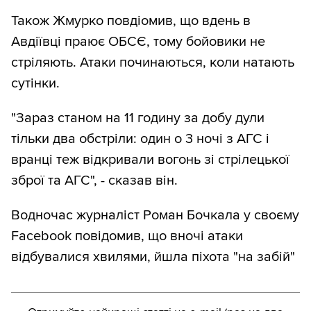
Також Жмурко повдіомив, що вдень в
Авдіївці праює ОБСЄ, тому бойовики не
стріляють. Атаки починаються, коли натають
сутінки.
"Зараз станом на 11 годину за добу дули
тільки два обстріли: один о 3 ночі з АГС і
вранці теж відкривали вогонь зі стрілецької
зброї та АГС", - сказав він.
Водночас журналіст Роман Бочкала у своєму
Facebook повідомив, що вночі атаки
відбувалися хвилями, йшла піхота "на забій"