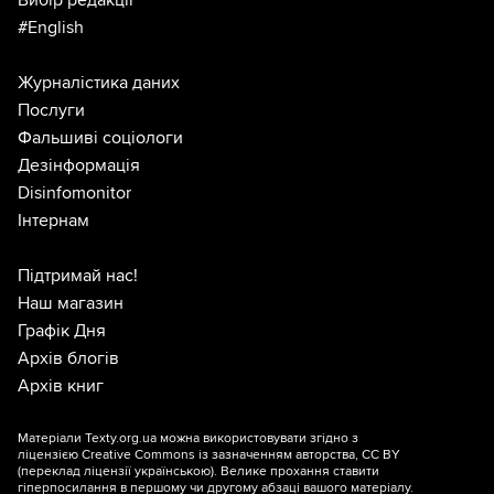
#English
Журналістика даних
Послуги
Фальшиві соціологи
Дезінформація
Disinfomonitor
Інтернам
Підтримай нас!
Наш магазин
Графік Дня
Архів блогів
Архів книг
Матеріали Texty.org.ua можна використовувати згідно з
ліцензією
Creative Commons із зазначенням авторства, CC BY
(переклад ліцензії
українською
). Велике прохання ставити
гіперпосилання в першому чи другому абзаці вашого матеріалу.