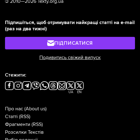
©
2010—2026 Texty.org.ua
Підпишіться, щоб отримувати найкращі статті на e-mail
(раз на два тижні)
ПІДПИСАТИСЯ
Подивитись свіжий випуск
Стежити:
UA
EN
Про нас
(About us)
Статті
(RSS)
Фрагменти
(RSS)
Розсилки Текстів
Вибір редакції