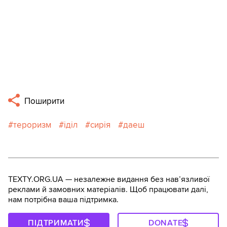
Поширити
тероризм
іділ
сирія
даеш
TEXTY.ORG.UA — незалежне видання без навʼязливої
реклами й замовних матеріалів. Щоб працювати далі,
нам потрібна ваша підтримка.
ПІДТРИМАТИ
DONATE