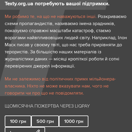
Texty.org.ua потребують вашої підтримки.
Ми робимо те, на що не наважуються інші.
Розкриваємо
схеми пропагандистів, називаємо імена зрадників,
показуємо справжні масштаби катастроф, стаємо
ворогами найвпливовіших людей світу. Наприклад, Ілон
Маск писав у своєму твіті, що нас треба прирівняти до
терористів. За більшістю наших матеріалів із
журналістики даних — місяці кропіткої роботи й сотні
перевірених джерел інформації.
Ми не залежимо від політичних примх мільйонера-
власника. Ніхто не може вказувати нам, чого не
говорити чи про що не повідомляти.
ЩОМІСЯЧНА ПОЖЕРТВА ЧЕРЕЗ LIQPAY
100
грн
500
грн
1000
грн