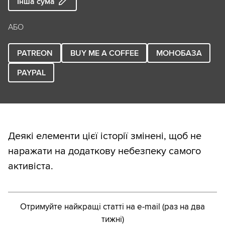
Інша сума
АБО
PATREON
BUY ME A COFFEE
МОНОБАЗА
PAYPAL
Деякі елементи цієї історії змінені, щоб не
наражати на додаткову небезпеку самого
активіста.
Отримуйте найкращі статті на e-mail (раз на два
тижні)