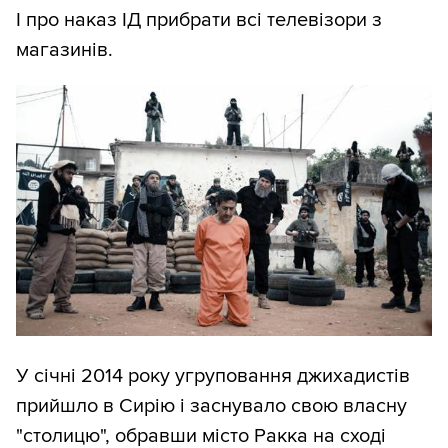
І про наказ ІД прибрати всі телевізори з
магазинів.
У січні 2014 року угруповання джихадистів
прийшло в Сирію і заснувало свою власну
"столицю", обравши місто Ракка на сході