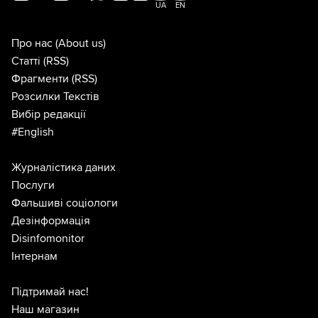
UA
EN
Про нас
(About us)
Статті
(RSS)
Фрагменти
(RSS)
Розсилки Текстів
Вибір редакції
#English
Журналістика даних
Послуги
Фальшиві соціологи
Дезінформація
Disinfomonitor
Інтернам
Підтримай нас!
Наш магазин