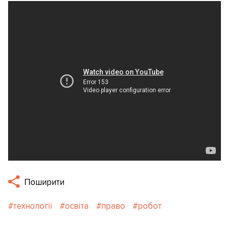
Поширити
технології
освіта
право
робот