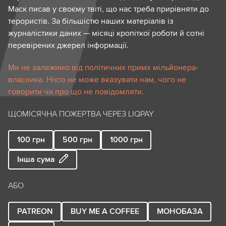
Маск писав у своєму твіті, що нас треба прирівняти до
терористів. За більшістю наших матеріалів із
журналістики даних — місяці кропіткої роботи й сотні
перевірених джерел інформації.
Ми не залежимо від політичних примх мільйонера-
власника. Ніхто не може вказувати нам, чого не
говорити чи про що не повідомляти.
ЩОМІСЯЧНА ПОЖЕРТВА ЧЕРЕЗ LIQPAY
100
грн
500
грн
1000
грн
Інша сума
АБО
PATREON
BUY ME A COFFEE
МОНОБАЗА