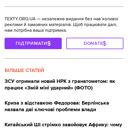
TEXTY.ORG.UA — незалежне видання без навʼязливої
реклами й замовних матеріалів. Щоб працювати далі,
нам потрібна ваша підтримка.
ПІДТРИМАТИ
DONATE
БІЛЬШЕ СТАТЕЙ
ЗСУ отримали новий НРК з гранатометом: як
працює «Змій міні ударний» (ФОТО)
Криза з відставкою Федорова: Берлінська
назвала дві ключові проблеми влади
Китайський ШІ стрімко завойовує Африку: чому