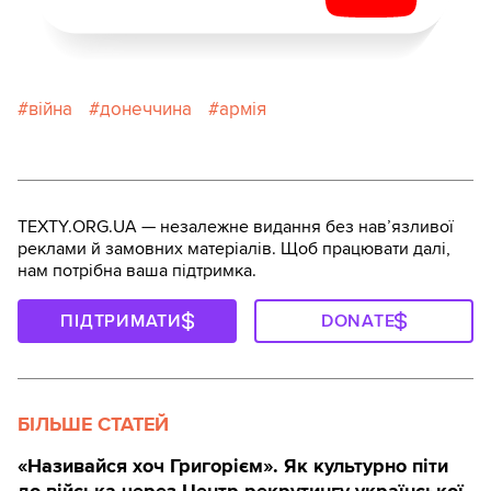
війна
донеччина
армія
TEXTY.ORG.UA — незалежне видання без навʼязливої
реклами й замовних матеріалів. Щоб працювати далі,
нам потрібна ваша підтримка.
ПІДТРИМАТИ
DONATE
БІЛЬШЕ СТАТЕЙ
«Називайся хоч Григорієм». Як культурно піти