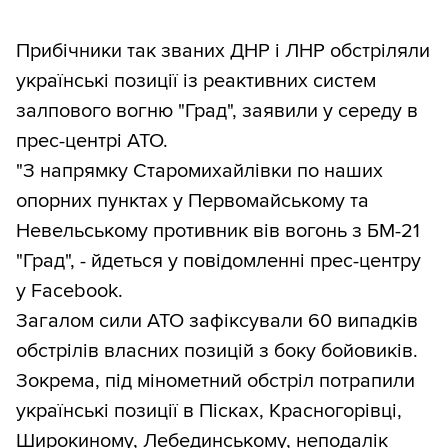
Прибічники так званих ДНР і ЛНР обстріляли
українські позиції із реактивних систем
залпового вогню "Град", заявили у середу в
прес-центрі АТО.
"З напрямку Старомихайлівки по наших
опорних пунктах у Первомайському та
Невельському противник вів вогонь з БМ-21
"Град", - йдеться у повідомленні прес-центру
у Facebook.
Загалом сили АТО зафіксували 60 випадків
обстрілів власних позицій з боку бойовиків.
Зокрема, під мінометний обстріл потрапили
українські позиції в Пісках, Красногорівці,
Широкиному, Лебединському, неподалік