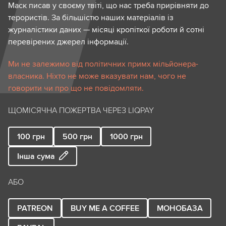
Маск писав у своєму твіті, що нас треба прирівняти до
терористів. За більшістю наших матеріалів із
журналістики даних — місяці кропіткої роботи й сотні
перевірених джерел інформації.
Ми не залежимо від політичних примх мільйонера-
власника. Ніхто не може вказувати нам, чого не
говорити чи про що не повідомляти.
ЩОМІСЯЧНА ПОЖЕРТВА ЧЕРЕЗ LIQPAY
100
грн
500
грн
1000
грн
Інша сума
АБО
PATREON
BUY ME A COFFEE
МОНОБАЗА