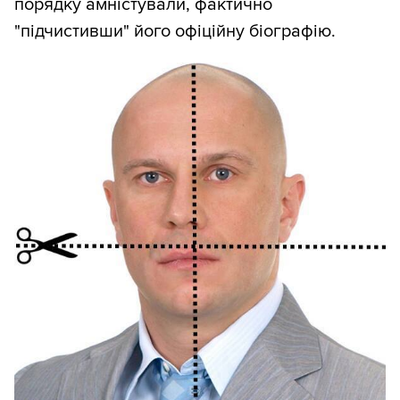
порядку амністували, фактично
"підчистивши" його офіційну біографію.