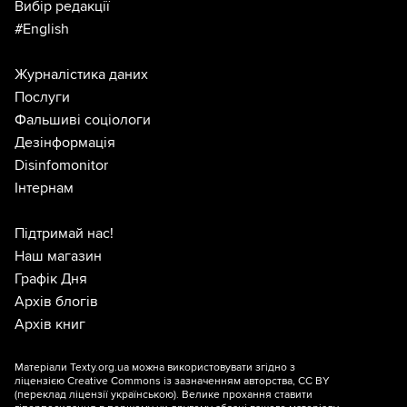
Вибір редакції
#English
Журналістика даних
Послуги
Фальшиві соціологи
Дезінформація
Disinfomonitor
Інтернам
Підтримай нас!
Наш магазин
Графік Дня
Архів блогів
Архів книг
Матеріали Texty.org.ua можна використовувати згідно з
ліцензією
Creative Commons із зазначенням авторства, CC BY
(переклад ліцензії
українською
). Велике прохання ставити