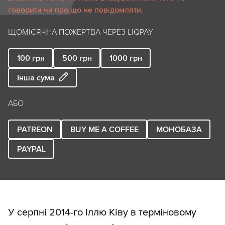
говорити чи про що не повідомляти.
ЩОМІСЯЧНА ПОЖЕРТВА ЧЕРЕЗ LIQPAY
100
грн
500
грн
1000
грн
Інша сума
АБО
PATREON
BUY ME A COFFEE
МОНОБАЗА
PAYPAL
У серпні 2014-го Іллю Ківу в терміновому