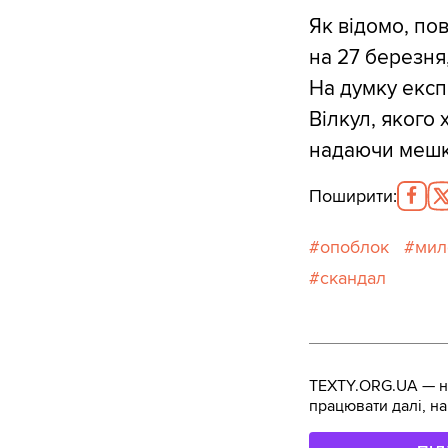
Як відомо, по
на 27 березня
На думку експ
Вілкул, якого 
надаючи мешк
Поширити
:
опоблок
мил
скандал
TEXTY.ORG.UA — не
працювати далі, на