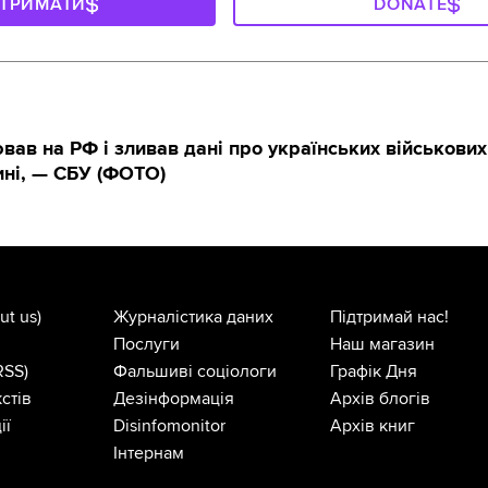
ДТРИМАТИ
DONATE
ав на РФ і зливав дані про українських військових
ні, — СБУ (ФОТО)
ut us)
Журналістика даних
Підтримай нас!
Послуги
Наш магазин
RSS)
Фальшиві соціологи
Графік Дня
стів
Дезінформація
Архів блогів
ії
Disinfomonitor
Архів книг
Інтернам