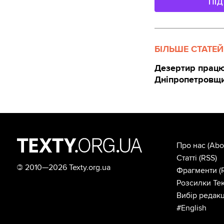
ПІ
БІЛЬШЕ СТАТЕЙ
Дезертир працюв
Дніпропетровщи
Про нас
(Abo
Статті
(RSS)
©
2010—2026 Texty.org.ua
Фрагменти
(
Розсилки Тек
Вибір редакц
#English