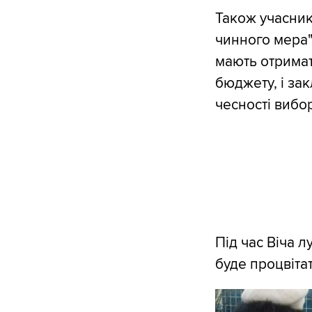
Також учасник
чинного мера"
мають отримат
бюджету, і за
чесності вибор
Під час Віча л
буде процвіта