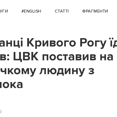
УГИ
#ENGLISH
СТАТТІ
ФРАГМЕНТИ
нці Кривого Рогу ї
їв: ЦВК поставив на 
чкому людину з
лока
0