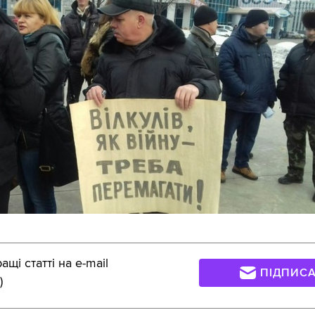
щі статті на e-mail
ПІДПИС
)