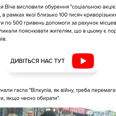
и Віча висловили обурення "соціальною акціє
, в рамках якої близько 100 тисяч криворізьки
и по 500 гривень допомоги за рахунок місце
кликали пояснювати жителям, що в цьому є п
ів.
ДИВІТЬСЯ НАС ТУТ
унали гасла "Вілкулів, як війну, треба перемагат
ти, якщо чесно обирати".