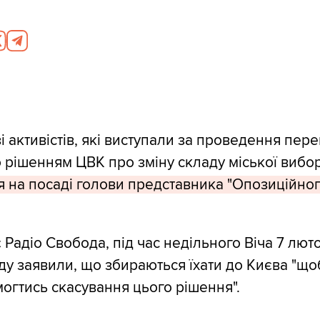
і активістів, які виступали за проведення пер
 рішенням ЦВК про зміну складу міської виборч
 на посаді голови представника "Опозиційног
Радіо Свобода, під час недільного Віча 7 люто
ду заявили, що збираються їхати до Києва "щоб
могтись скасування цього рішення".