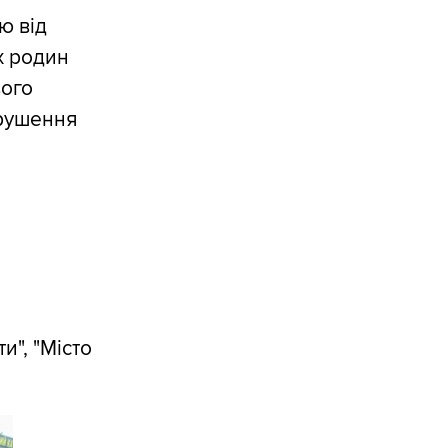
ю від
х родин
вого
орушення
и", "Місто