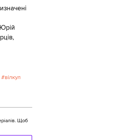
ризначені
 Юрій
рців,
вілкул
ріалів. Щоб