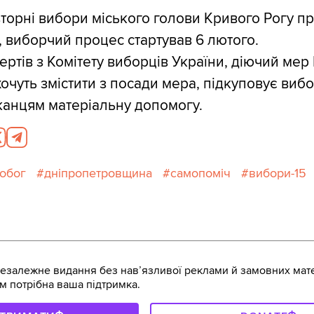
вторні вибори міського голови Кривого Рогу п
, виборчий процес стартував 6 лютого.
ертів з Комітету виборців України, діючий мер
хочуть змістити з посади мера, підкуповує вибо
анцям матеріальну допомогу.
обог
дніпропетровщина
самопоміч
вибори-15
залежне видання без навʼязливої реклами й замовних мате
м потрібна ваша підтримка.