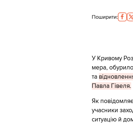
Поширити
:
У Кривому Роз
мера, обурило
та
відновлення
Павла Гівеля.
Як повідомляє 
учасники захо
ситуацію й до