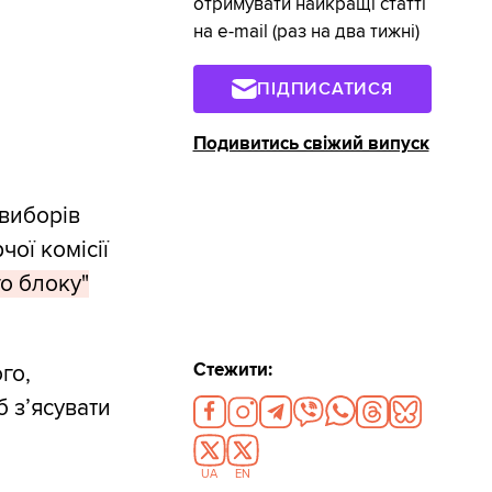
отримувати найкращі статті
на e-mail (раз на два тижні)
ПІДПИСАТИСЯ
Подивитись свіжий випуск
евиборів
ої комісії
о блоку"
Стежити:
го,
 з’ясувати
UA
EN