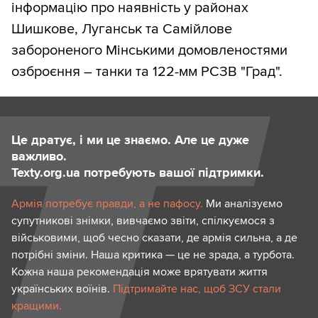
інформацію про наявність у районах
Шишкове, Луганськ та Самійлове
забороненого Мінськими домовленостями
озброєння – танки та 122-мм РСЗВ "Град".
Це дратує, і ми це знаємо. Але це дуже
важливо.
Texty.org.ua потребують вашої підтримки.
Армія потребує правди, а не пафосу.
Ми аналізуємо
супутникові знімки, вивчаємо звіти, спілкуємося з
військовими, щоб чесно сказати, де армія сильна, а де
потрібні зміни. Наша критика — це не зрада, а турбота.
Кожна наша рекомендація може врятувати життя
українських воїнів.
Підтримайте нас, щоб ЗСУ стали
кращими.