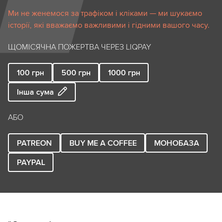
Ми не женемося за трафіком і кліками — ми шукаємо
історії, які вважаємо важливими і гідними вашого часу.
ЩОМІСЯЧНА ПОЖЕРТВА ЧЕРЕЗ LIQPAY
100
грн
500
грн
1000
грн
Інша сума
АБО
PATREON
BUY ME A COFFEE
МОНОБАЗА
PAYPAL