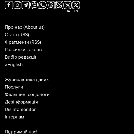
UA
EN
Про нас
(About us)
Статті
(RSS)
Фрагменти
(RSS)
Розсилки Текстів
Вибір редакції
#English
Журналістика даних
Послуги
Фальшиві соціологи
Дезінформація
Disinfomonitor
Інтернам
Підтримай нас!