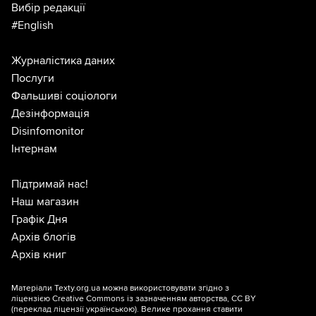
Вибір редакції
#English
Журналістика даних
Послуги
Фальшиві соціологи
Дезінформація
Disinfomonitor
Інтернам
Підтримай нас!
Наш магазин
Графік Дня
Архів блогів
Архів книг
Матеріали Texty.org.ua можна використовувати згідно з
ліцензією
Creative Commons із зазначенням авторства, CC BY
(переклад ліцензії
українською
). Велике прохання ставити