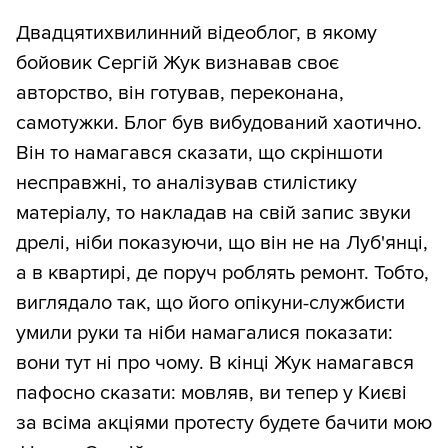
Двадцятихвилинний відеоблог, в якому
бойовик Сергій Жук визнавав своє
авторство, він готував, переконана,
самотужки. Блог був вибудований хаотично.
Він то намагався сказати, що скріншоти
несправжні, то аналізував стилістику
матеріалу, то накладав на свій запис звуки
дрелі, ніби показуючи, що він не на Луб'янці,
а в квартирі, де поруч роблять ремонт. Тобто,
виглядало так, що його опікуни-службисти
умили руки та ніби намагалися показати:
вони тут ні про чому. В кінці Жук намагався
пафосно сказати: мовляв, ви тепер у Києві
за всіма акціями протесту будете бачити мою