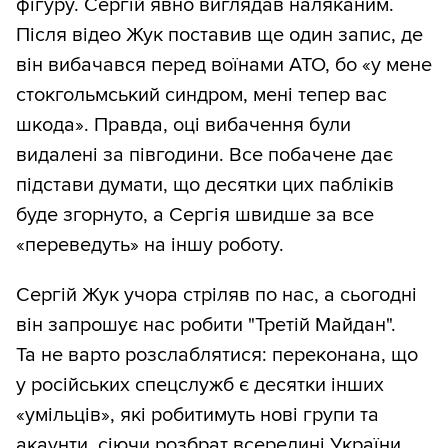
фігуру. Сергій явно виглядав наляканим.
Після відео Жук поставив ще один запис, де
він вибачався перед воїнами АТО, бо «у мене
стокгольмський синдром, мені тепер вас
шкода». Правда, оці вибачення були
видалені за півгодини. Все побачене дає
підстави думати, що десятки цих пабліків
буде згорнуто, а Сергія швидше за все
«переведуть» на іншу роботу.
Сергій Жук учора стріляв по нас, а сьогодні
він запрошує нас робити "Третій Майдан".
Та не варто розслаблятися: переконана, що
у російських спецслужб є десятки інших
«умільців», які робитимуть нові групи та
акаунти, сіючи розбрат всередині України.