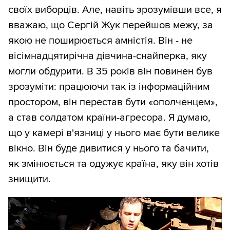
своїх виборців. Але, навіть зрозумівши все, я
вважаю, що Сергій Жук перейшов межу, за
якою не поширюється амністія. Він - не
вісімнадцятирічна дівчина-снайперка, яку
могли обдурити. В 35 років він повинен був
зрозуміти: працюючи так із інформаційним
простором, він перестав бути «ополченцем»,
а став солдатом країни-агресора. Я думаю,
що у камері в'язниці у нього має бути велике
вікно. Він буде дивитися у нього та бачити,
як змінюється та одужує країна, яку він хотів
знищити.