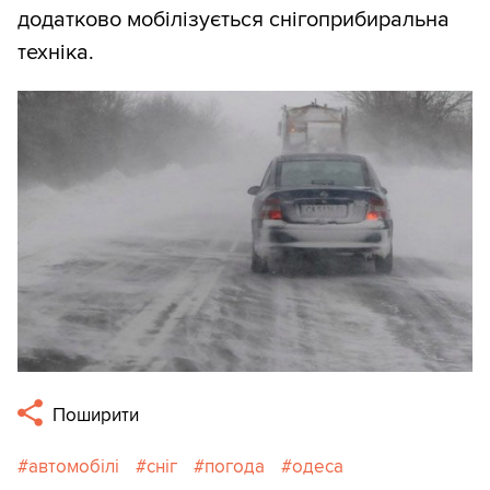
додатково мобілізується снігоприбиральна
техніка.
Поширити
автомобілі
сніг
погода
одеса