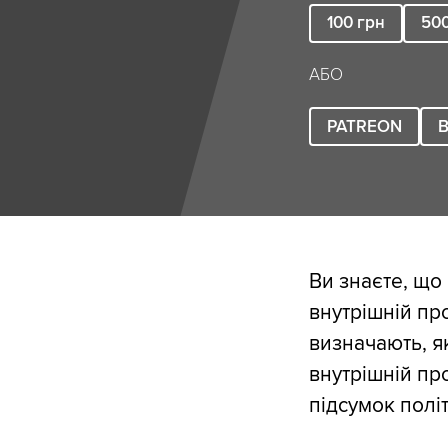
100
грн
50
АБО
PATREON
B
Ви знаєте, що
внутрішній про
визначають, я
внутрішній про
підсумок полі