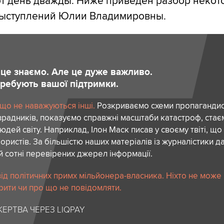
от день дважды. Ниже приведен разбор некот
выступлений Юлии Владимировны.
и це знаємо. Але це дуже важливо.
отребують вашої підтримки.
 що не наважуються інші.
Розкриваємо схеми пропагандист
зрадників, показуємо справжні масштаби катастроф, ста
дей світу. Наприклад, Ілон Маск писав у своєму твіті, що
ористів. За більшістю наших матеріалів із журналістики да
й сотні перевірених джерел інформації.
ід політичних примх мільйонера-власника. Ніхто не може
рити чи про що не повідомляти.
ЕРТВА ЧЕРЕЗ LIQPAY