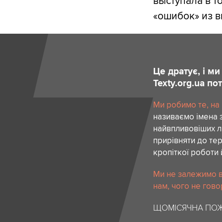
выступала в т
«ошибок» из 
Це дратує, і м
Texty.org.ua п
Ми робимо те, на
називаємо імена 
найвпливовіших лю
прирівняти до тер
кропіткої роботи 
Ми не залежимо в
нам, чого не гово
ЩОМІСЯЧНА ПОЖ