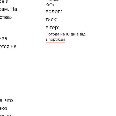
ов и
Київ
сам. На
волог.:
ства»
тиск:
вітер:
Погода на 10 днів від
иза
sinoptik.ua
ются на
я
, что
нко