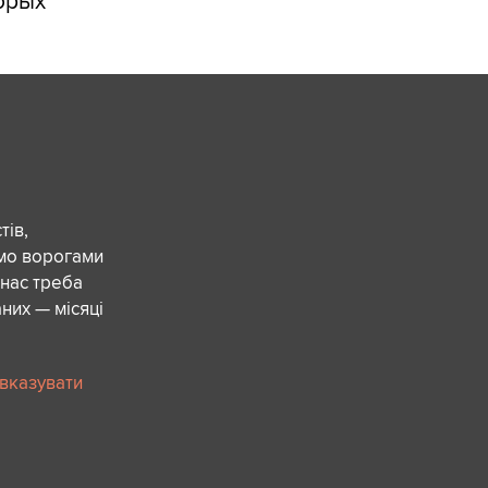
орых
ів,
ємо ворогами
 нас треба
них — місяці
 вказувати