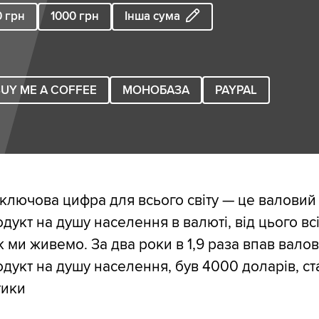
0
грн
1000
грн
Інша сума
UY ME A COFFEE
МОНОБАЗА
PAYPAL
 ключова цифра для всього світу — це валовий
дукт на душу населення в валюті, від цього вс
к ми живемо. За два роки в 1,9 раза впав вало
дукт на душу населення, був 4000 доларів, ста
тики