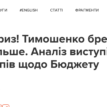
УГИ
#ENGLISH
СТАТТІ
ФРАГМЕНТИ
из! Тимошенко бр
льше. Аналіз виступ
пів щодо Бюджету
0