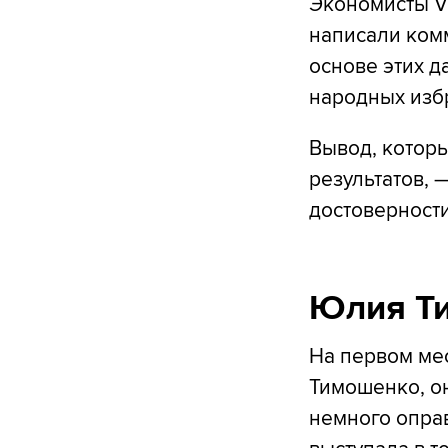
Экономисты Vo
написали ком
основе этих д
народных избр
Вывод, котор
результатов, 
достоверности
Юлия Ти
На первом мес
Тимошенко, он
немного опра