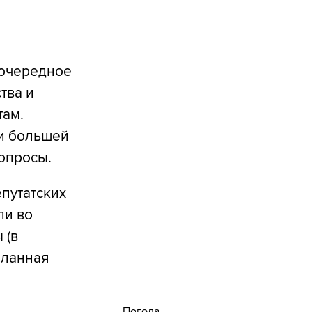
еочередное
тва и
там.
чи большей
вопросы.
епутатских
ли во
 (в
еланная
Погода