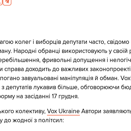
вагою колег і виборців депутати часто, свідомо 
ману. Народні обранці використовують у своїй 
еребільшення, фривольні допущення і нелогіч
и справа доходить до важливих законопроектів 
 погано завуальовані маніпуляція й обман. Vox
о з депутатів лукавив більше, обговорюючи бю
орму на засіданні 17 грудня.
ького колективу,
Vox Ukraine
Автори заявляють
 до жодної з політсил: