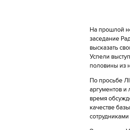
На прошлой не
заседание Ра
высказать сво
Успели высту
половины из н
По просьбе ЛІ
аргументов и 
время обсужд
качестве баз
сотрудниками 