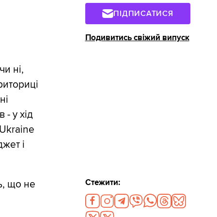
ПІДПИСАТИСЯ
Подивитись свіжий випуск
чи ні,
риториці
ні
- у хід
Ukraine
джет і
Стежити:
, що не