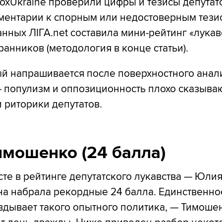
xUkraine проверили цифры и тезисы депутат
ментарии к спорным или недостоверным тези
анных ЛІГА.net составила мини-рейтинг «лукав
анников (методология в конце статьи).
ый напрашивается после поверхностного анал
— популизм и оппозиционность плохо сказыва
 риторики депутатов.
мошенко (24 балла)
те в рейтинге депутатского лукавства — Юли
а набрала рекордные 24 балла. Единственное
вдывает такого опытного политика, — Тимоше