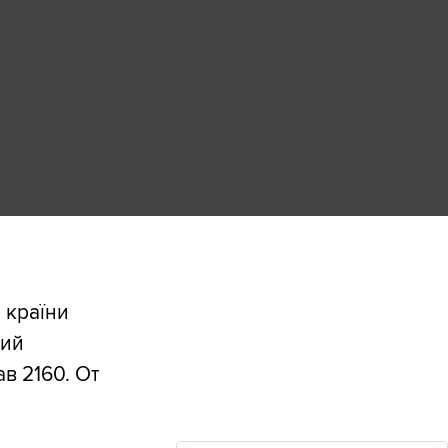
і країни
вий
в 2160. От