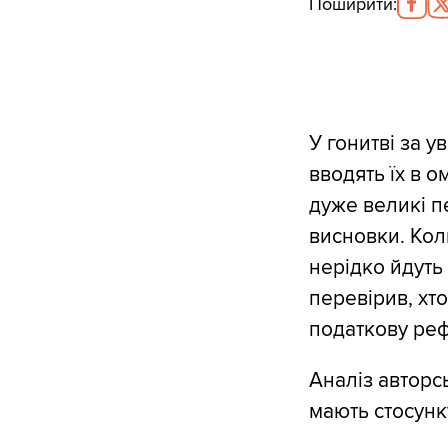
Поширити
:
У гонитві за у
вводять їх в о
дуже великі п
висновки. Кол
нерідко йдуть
перевірив, хт
податкову реф
Аналіз авторс
мають стосунку