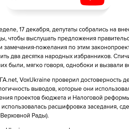
деле, 17 декабря, депутаты собрались на вн
ды, чтобы выслушать предложения правительс
и замечания-пожелания по этим законопроек
пить два десятка народных избранников. Спи
их были, мягко говоря, однобоки и вызвали 
ГА.net, VoxUkraine проверил достоверность д
логичность выводов, которые они использова
ения проектов бюджета и Налоговой реформы
ы использовалась расшифровка заседания, сд
Верховной Рады).