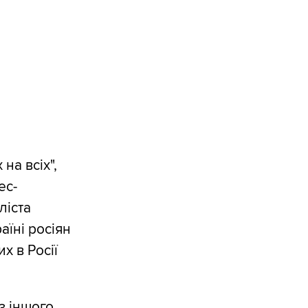
на всіх",
ес-
ліста
їні росіян
 в Росії
з іншого,