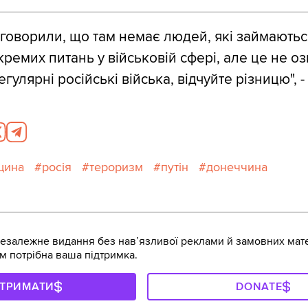
 говорили, що там немає людей, які займаютьс
ремих питань у військовій сфері, але це не о
егулярні російські війська, відчуйте різницю", -
щина
росія
тероризм
путін
донеччина
залежне видання без навʼязливої реклами й замовних мате
м потрібна ваша підтримка.
ДТРИМАТИ
DONATE