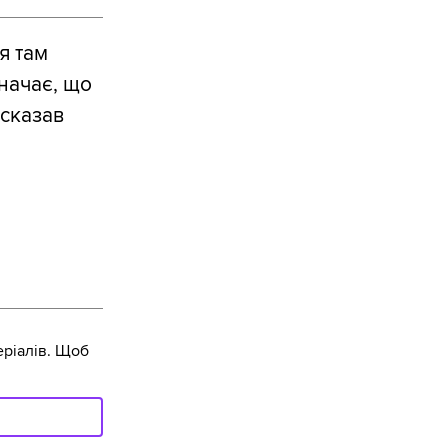
я там
значає, що
 сказав
ріалів. Щоб