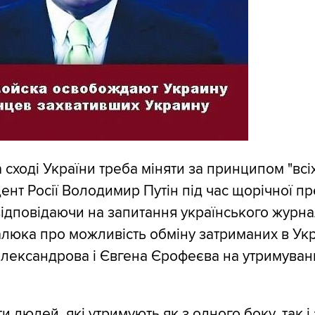
сході України треба міняти за принципом "всіх 
ент Росії Володимир Путін під час щорічної пр
відповідаючи на запитання українського журна
юка про можливість обміну затриманих в Укра
ександрова і Євгена Єрофеєва на утримуваних
и людей, які утримують як з одного боку, так і 