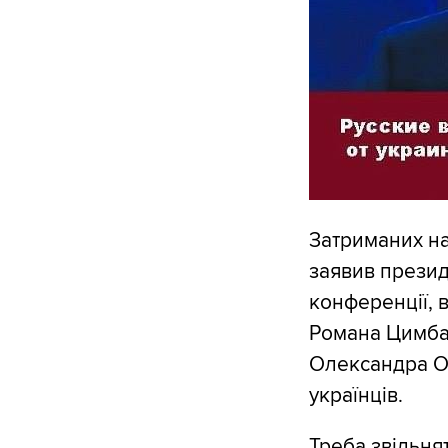
Затриманих на 
заявив презид
конференції, 
Романа Цимбал
Олександра Ол
українців.
Треба звільнят