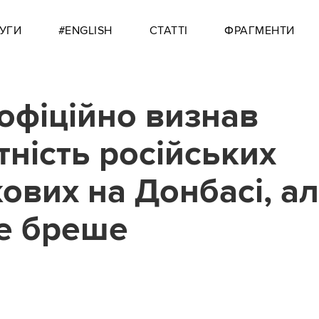
УГИ
#ENGLISH
СТАТТІ
ФРАГМЕНТИ
 офіційно визнав
тність російських
кових на Донбасі, а
е бреше