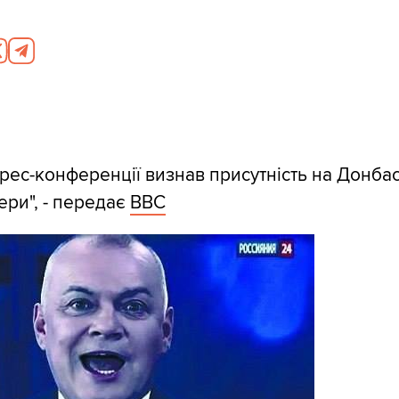
прес-конференції визнав присутність на Донбасі
ери", - передає
ВВС