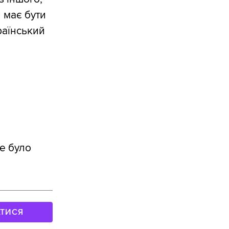
 має бути
країнський
е було
АТИСЯ