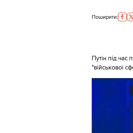
Поширити
:
Путін під час 
"військової сф