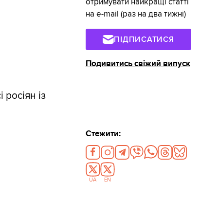
отримувати найкращі статті
на e-mail (раз на два тижні)
ПІДПИСАТИСЯ
Подивитись свіжий випуск
 росіян із
Стежити:
UA
EN