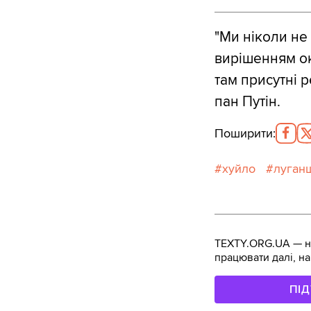
"Ми ніколи не
вирішенням ок
там присутні р
пан Путін.
Поширити
:
хуйло
луган
TEXTY.ORG.UA — не
працювати далі, на
ПІ