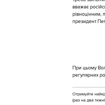
вважає російс
рівноцінним, п
президент Пе
При цьому Вол
регулярних ро
Отримуйте найкра
(раз на два тижні