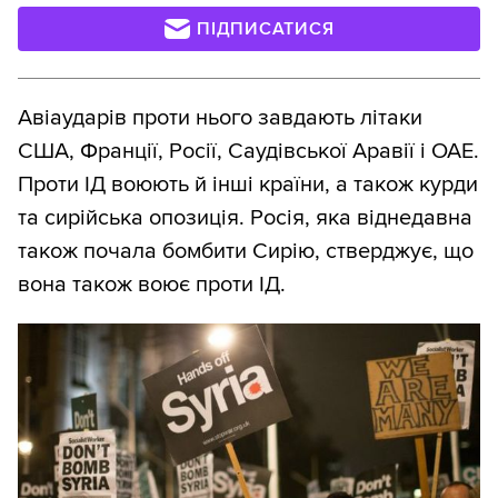
ПІДПИСАТИСЯ
Авіаударів проти нього завдають літаки
США, Франції, Росії, Саудівської Аравії і ОАЕ.
Проти ІД воюють й інші країни, а також курди
та сирійська опозиція. Росія, яка віднедавна
також почала бомбити Сирію, стверджує, що
вона також воює проти ІД.