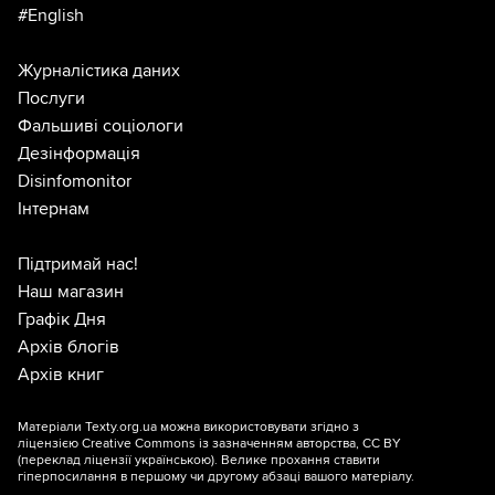
#English
Журналістика даних
Послуги
Фальшиві соціологи
Дезінформація
Disinfomonitor
Інтернам
Підтримай нас!
Наш магазин
Графік Дня
Архів блогів
Архів книг
Матеріали Texty.org.ua можна використовувати згідно з
ліцензією
Creative Commons із зазначенням авторства, CC BY
(переклад ліцензії
українською
). Велике прохання ставити
гіперпосилання в першому чи другому абзаці вашого матеріалу.