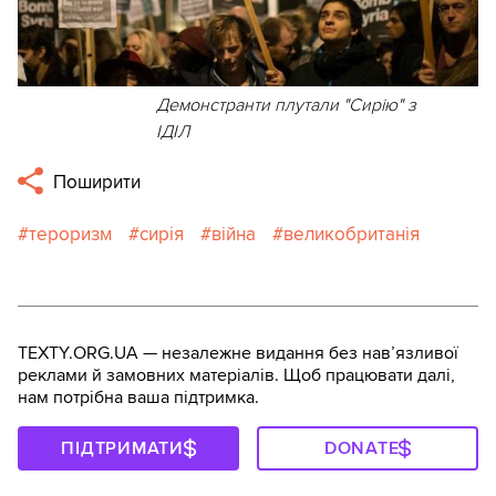
Демонстранти плутали "Сирію" з
ІДІЛ
Поширити
тероризм
сирія
війна
великобританія
TEXTY.ORG.UA — незалежне видання без навʼязливої
реклами й замовних матеріалів. Щоб працювати далі,
нам потрібна ваша підтримка.
ПІДТРИМАТИ
DONATE