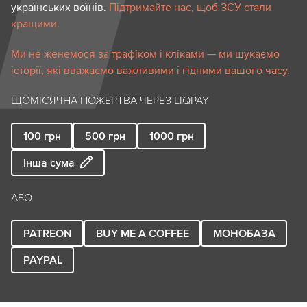
українських воїнів.
Підтримайте нас, щоб ЗСУ стали
кращими.
Ми не женемося за трафіком і кліками — ми шукаємо
історії, які вважаємо важливими і гідними вашого часу.
ЩОМІСЯЧНА ПОЖЕРТВА ЧЕРЕЗ LIQPAY
100
грн
500
грн
1000
грн
Інша сума
АБО
PATREON
BUY ME A COFFEE
МОНОБАЗА
PAYPAL