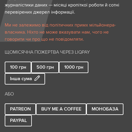
журналістики даних — місяці кропіткої роботи й сотні
перевірених джерел інформації.
Ми не залежимо від політичних примх мільйонера-
власника. Ніхто не може вказувати нам, чого не
говорити чи про що не повідомляти.
ЩОМІСЯЧНА ПОЖЕРТВА ЧЕРЕЗ LIQPAY
100
грн
500
грн
1000
грн
Інша сума
АБО
PATREON
BUY ME A COFFEE
МОНОБАЗА
PAYPAL