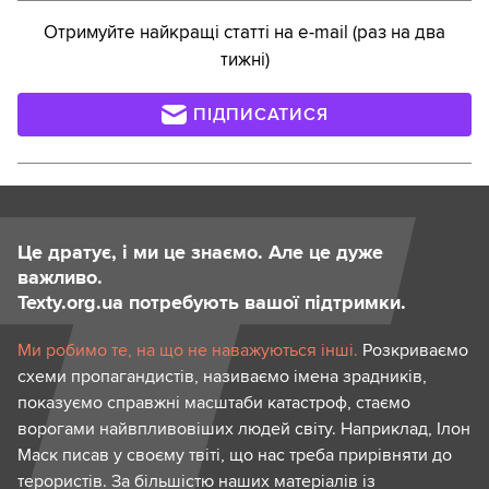
Отримуйте найкращі статті на e-mail (раз на два
тижні)
ПІДПИСАТИСЯ
Це дратує, і ми це знаємо. Але це дуже
важливо.
Texty.org.ua потребують вашої підтримки.
Ми робимо те, на що не наважуються інші.
Розкриваємо
схеми пропагандистів, називаємо імена зрадників,
показуємо справжні масштаби катастроф, стаємо
ворогами найвпливовіших людей світу. Наприклад, Ілон
Маск писав у своєму твіті, що нас треба прирівняти до
терористів. За більшістю наших матеріалів із