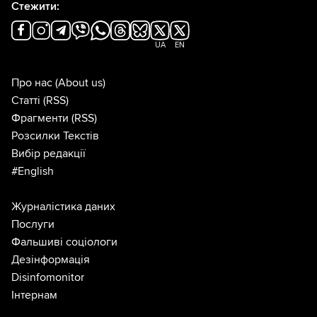
Стежити:
UA
EN
Про нас
(About us)
Статті
(RSS)
Фрагменти
(RSS)
Розсилки Текстів
Вибір редакції
#English
Журналістика даних
Послуги
Фальшиві соціологи
Дезінформація
Disinfomonitor
Інтернам